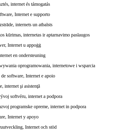
ztés, internet és támogatás
ftware, Internet e supporto
rāde, internets un atbalsts
s kūrimas, internetas ir aptarnavimo paslaugos
twer, Internet u appoġġ
nternet en ondersteuning
owywania oprogramowania, internetowe i wsparcia
de software, Internet e apoio
 internet şi asistenţă
voj softvéru, internet a podpora
razvoj programske opreme, internet in podpora
are, Internet y apoyo
uutveckling, Internet och stöd