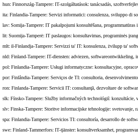
hun
:
Finnország-Tampere: IT-szolgáltatások: tanácsadás, szoftverfejles
ita
:
Finlandia-Tampere: Servizi informatici: consulenza, sviluppo di so
lav
:
Somija-Tampere: IT pakalpojumi konsultēšana, programmatūras izst
lit
:
Suomija-Tamperė: IT paslaugos: konsultavimas, programinės įrango
mlt
:
il-Finlandja-Tampere: Servizzi ta' IT: konsulenza, żvilupp ta' sof
nld
:
Finland-Tampere: IT-diensten: adviezen, softwareontwikkeling, i
pol
:
Finlandia-Tampere: Usługi informatyczne: konsultacyjne, oprac
por
:
Finlândia-Tampere: Serviços de TI: consultoria, desenvolvimento 
ron
:
Finlanda-Tampere: Servicii IT: consultanţă, dezvoltare de software,
slk
:
Fínsko-Tampere: Služby informačných technológií: konzultácie, vý
slv
:
Finska-Tampere: Storitve informacijske tehnologije: svetovanje, 
spa
:
Finlandia-Tampere: Servicios TI: consultoría, desarrollo de softw
swe
:
Finland-Tammerfors: IT-tjänster: konsultverksamhet, programvar