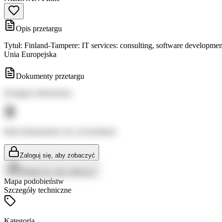
Opis przetargu
Tytuł: Finland-Tampere: IT services: consulting, software developme
Unia Europejska
Dokumenty przetargu
Dostępne dokumenty:
Brak dokumentów do wyświetlenia
Zaloguj się, aby zobaczyć
Zaloguj się, aby zobaczyć
Mapa podobieństw
Szczegóły techniczne
Kategoria