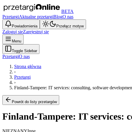
BETA
Przetargi
Aktualne przetargi
Blog
O nas
Powiadomienia
Przełącz motyw
Zaloguj się
Zarejestruj się
Menu
Toggle Sidebar
Przetargi
O nas
Strona główna
›
Przetargi
›
Finland-Tampere: IT services: consulting, software development
Powrót do listy przetargów
Finland-Tampere: IT services: c
NIEZNANY
Inne