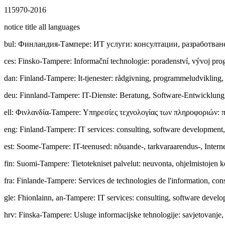
115970-2016
notice title all languages
bul
:
Финлaндия-Тампере: ИТ услуги: консултации, разработван
ces
:
Finsko-Tampere: Informační technologie: poradenství, vývoj pro
dan
:
Finland-Tampere: It-tjenester: rådgivning, programmeludvikling, 
deu
:
Finnland-Tampere: IT-Dienste: Beratung, Software-Entwicklung, 
ell
:
Φινλανδία-Tampere: Υπηρεσίες τεχνολογίας των πληροφοριών: π
eng
:
Finland-Tampere: IT services: consulting, software development,
est
:
Soome-Tampere: IT-teenused: nõuande-, tarkvaraarendus-, Internet
fin
:
Suomi-Tampere: Tietotekniset palvelut: neuvonta, ohjelmistojen ke
fra
:
Finlande-Tampere: Services de technologies de l'information, conse
gle
:
Fhionlainn, an-Tampere: IT services: consulting, software develo
hrv
:
Finska-Tampere: Usluge informacijske tehnologije: savjetovanje,