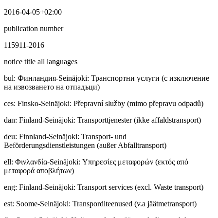
2016-04-05+02:00
publication number
115911-2016
notice title all languages
bul
:
Финлaндия-Seinäjoki: Транспортни услуги (с изключение
на извозването на отпадъци)
ces
:
Finsko-Seinäjoki: Přepravní služby (mimo přepravu odpadů)
dan
:
Finland-Seinäjoki: Transporttjenester (ikke affaldstransport)
deu
:
Finnland-Seinäjoki: Transport- und
Beförderungsdienstleistungen (außer Abfalltransport)
ell
:
Φινλανδία-Seinäjoki: Υπηρεσίες μεταφορών (εκτός από
μεταφορά αποβλήτων)
eng
:
Finland-Seinäjoki: Transport services (excl. Waste transport)
est
:
Soome-Seinäjoki: Transporditeenused (v.a jäätmetransport)