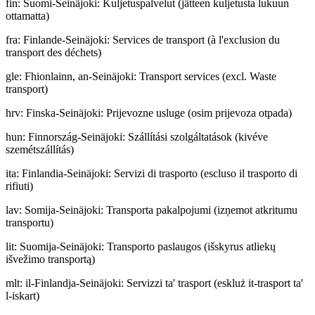
fin
:
Suomi-Seinäjoki: Kuljetuspalvelut (jätteen kuljetusta lukuun
ottamatta)
fra
:
Finlande-Seinäjoki: Services de transport (à l'exclusion du
transport des déchets)
gle
:
Fhionlainn, an-Seinäjoki: Transport services (excl. Waste
transport)
hrv
:
Finska-Seinäjoki: Prijevozne usluge (osim prijevoza otpada)
hun
:
Finnország-Seinäjoki: Szállítási szolgáltatások (kivéve
szemétszállítás)
ita
:
Finlandia-Seinäjoki: Servizi di trasporto (escluso il trasporto di
rifiuti)
lav
:
Somija-Seinäjoki: Transporta pakalpojumi (izņemot atkritumu
transportu)
lit
:
Suomija-Seinäjoki: Transporto paslaugos (išskyrus atliekų
išvežimo transportą)
mlt
:
il-Finlandja-Seinäjoki: Servizzi ta' trasport (eskluż it-trasport ta'
l-iskart)