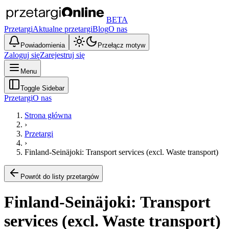
BETA
Przetargi
Aktualne przetargi
Blog
O nas
Powiadomienia
Przełącz motyw
Zaloguj się
Zarejestruj się
Menu
Toggle Sidebar
Przetargi
O nas
Strona główna
›
Przetargi
›
Finland-Seinäjoki: Transport services (excl. Waste transport)
Powrót do listy przetargów
Finland-Seinäjoki: Transport
services (excl. Waste transport)