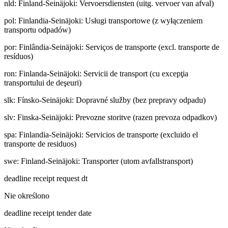
nld
:
Finland-Seinäjoki: Vervoersdiensten (uitg. vervoer van afval)
pol
:
Finlandia-Seinäjoki: Usługi transportowe (z wyłączeniem
transportu odpadów)
por
:
Finlândia-Seinäjoki: Serviços de transporte (excl. transporte de
resíduos)
ron
:
Finlanda-Seinäjoki: Servicii de transport (cu excepţia
transportului de deşeuri)
slk
:
Fínsko-Seinäjoki: Dopravné služby (bez prepravy odpadu)
slv
:
Finska-Seinäjoki: Prevozne storitve (razen prevoza odpadkov)
spa
:
Finlandia-Seinäjoki: Servicios de transporte (excluido el
transporte de residuos)
swe
:
Finland-Seinäjoki: Transporter (utom avfallstransport)
deadline receipt request dt
Nie określono
deadline receipt tender date