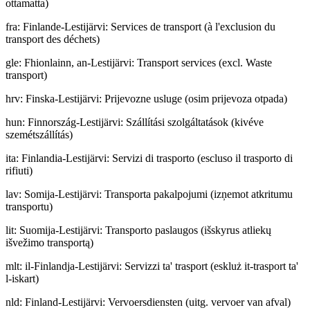
ottamatta)
fra
:
Finlande-Lestijärvi: Services de transport (à l'exclusion du
transport des déchets)
gle
:
Fhionlainn, an-Lestijärvi: Transport services (excl. Waste
transport)
hrv
:
Finska-Lestijärvi: Prijevozne usluge (osim prijevoza otpada)
hun
:
Finnország-Lestijärvi: Szállítási szolgáltatások (kivéve
szemétszállítás)
ita
:
Finlandia-Lestijärvi: Servizi di trasporto (escluso il trasporto di
rifiuti)
lav
:
Somija-Lestijärvi: Transporta pakalpojumi (izņemot atkritumu
transportu)
lit
:
Suomija-Lestijärvi: Transporto paslaugos (išskyrus atliekų
išvežimo transportą)
mlt
:
il-Finlandja-Lestijärvi: Servizzi ta' trasport (eskluż it-trasport ta'
l-iskart)
nld
:
Finland-Lestijärvi: Vervoersdiensten (uitg. vervoer van afval)