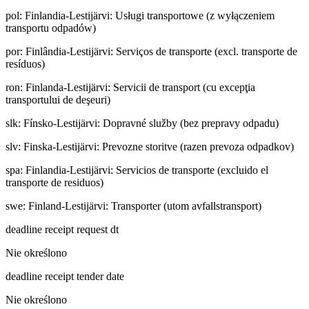
pol
:
Finlandia-Lestijärvi: Usługi transportowe (z wyłączeniem
transportu odpadów)
por
:
Finlândia-Lestijärvi: Serviços de transporte (excl. transporte de
resíduos)
ron
:
Finlanda-Lestijärvi: Servicii de transport (cu excepţia
transportului de deşeuri)
slk
:
Fínsko-Lestijärvi: Dopravné služby (bez prepravy odpadu)
slv
:
Finska-Lestijärvi: Prevozne storitve (razen prevoza odpadkov)
spa
:
Finlandia-Lestijärvi: Servicios de transporte (excluido el
transporte de residuos)
swe
:
Finland-Lestijärvi: Transporter (utom avfallstransport)
deadline receipt request dt
Nie określono
deadline receipt tender date
Nie określono