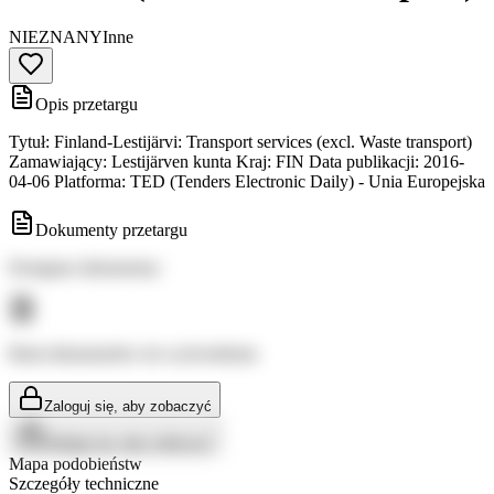
NIEZNANY
Inne
Opis przetargu
Tytuł: Finland-Lestijärvi: Transport services (excl. Waste transport)
Zamawiający: Lestijärven kunta Kraj: FIN Data publikacji: 2016-
04-06 Platforma: TED (Tenders Electronic Daily) - Unia Europejska
Dokumenty przetargu
Dostępne dokumenty:
Brak dokumentów do wyświetlenia
Zaloguj się, aby zobaczyć
Zaloguj się, aby zobaczyć
Mapa podobieństw
Szczegóły techniczne