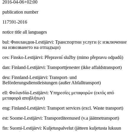
2016-04-06+02:00
publication number
117591-2016
notice title all languages
bul
:
Финлaндия-Lestijärvi: Транспортни услуги (с изключение
на извозването на отпадъци)
ces
:
Finsko-Lestijärvi: Přepravní služby (mimo přepravu odpadů)
dan
:
Finland-Lestijärvi: Transporttjenester (ikke affaldstransport)
deu
:
Finnland-Lestijärvi: Transport- und
Beförderungsdienstleistungen (außer Abfalltransport)
ell
:
Φινλανδία-Lestijärvi: Υπηρεσίες μεταφορών (εκτός από
μεταφορά αποβλήτων)
eng
:
Finland-Lestijärvi: Transport services (excl. Waste transport)
est
:
Soome-Lestijärvi: Transporditeenused (v.a jäätmetransport)
fin
:
Suomi-Lestijärvi: Kuljetuspalvelut (jätteen kuljetusta lukuun