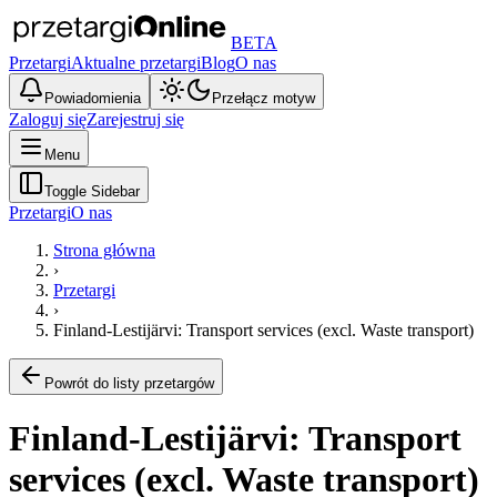
BETA
Przetargi
Aktualne przetargi
Blog
O nas
Powiadomienia
Przełącz motyw
Zaloguj się
Zarejestruj się
Menu
Toggle Sidebar
Przetargi
O nas
Strona główna
›
Przetargi
›
Finland-Lestijärvi: Transport services (excl. Waste transport)
Powrót do listy przetargów
Finland-Lestijärvi: Transport
services (excl. Waste transport)