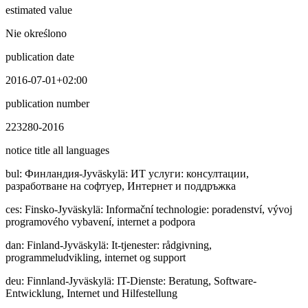
estimated value
Nie określono
publication date
2016-07-01+02:00
publication number
223280-2016
notice title all languages
bul
:
Финлaндия-Jyväskylä: ИТ услуги: консултации,
разработване на софтуер, Интернет и поддръжка
ces
:
Finsko-Jyväskylä: Informační technologie: poradenství, vývoj
programového vybavení, internet a podpora
dan
:
Finland-Jyväskylä: It-tjenester: rådgivning,
programmeludvikling, internet og support
deu
:
Finnland-Jyväskylä: IT-Dienste: Beratung, Software-
Entwicklung, Internet und Hilfestellung