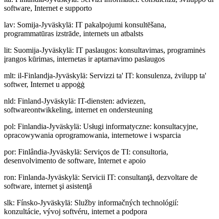
software, Internet e supporto
lav
:
Somija-Jyväskylä: IT pakalpojumi konsultēšana,
programmatūras izstrāde, internets un atbalsts
lit
:
Suomija-Jyväskylä: IT paslaugos: konsultavimas, programinės
įrangos kūrimas, internetas ir aptarnavimo paslaugos
mlt
:
il-Finlandja-Jyväskylä: Servizzi ta' IT: konsulenza, żvilupp ta'
softwer, Internet u appoġġ
nld
:
Finland-Jyväskylä: IT-diensten: adviezen,
softwareontwikkeling, internet en ondersteuning
pol
:
Finlandia-Jyväskylä: Usługi informatyczne: konsultacyjne,
opracowywania oprogramowania, internetowe i wsparcia
por
:
Finlândia-Jyväskylä: Serviços de TI: consultoria,
desenvolvimento de software, Internet e apoio
ron
:
Finlanda-Jyväskylä: Servicii IT: consultanţă, dezvoltare de
software, internet şi asistenţă
slk
:
Fínsko-Jyväskylä: Služby informačných technológií:
konzultácie, vývoj softvéru, internet a podpora