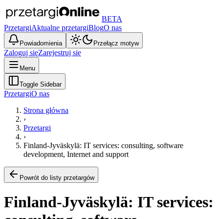
BETA
Przetargi
Aktualne przetargi
Blog
O nas
Powiadomienia
Przełącz motyw
Zaloguj się
Zarejestruj się
Menu
Toggle Sidebar
Przetargi
O nas
Strona główna
›
Przetargi
›
Finland-Jyväskylä: IT services: consulting, software
development, Internet and support
Powrót do listy przetargów
Finland-Jyväskylä: IT services: