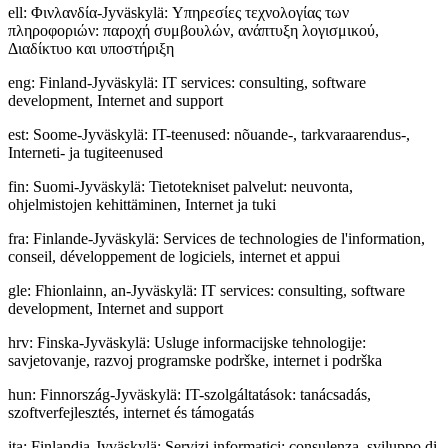
ell
:
Φινλανδία-Jyväskylä: Υπηρεσίες τεχνολογίας των
πληροφοριών: παροχή συμβουλών, ανάπτυξη λογισμικού,
Διαδίκτυο και υποστήριξη
eng
:
Finland-Jyväskylä: IT services: consulting, software
development, Internet and support
est
:
Soome-Jyväskylä: IT-teenused: nõuande-, tarkvaraarendus-,
Interneti- ja tugiteenused
fin
:
Suomi-Jyväskylä: Tietotekniset palvelut: neuvonta,
ohjelmistojen kehittäminen, Internet ja tuki
fra
:
Finlande-Jyväskylä: Services de technologies de l'information,
conseil, développement de logiciels, internet et appui
gle
:
Fhionlainn, an-Jyväskylä: IT services: consulting, software
development, Internet and support
hrv
:
Finska-Jyväskylä: Usluge informacijske tehnologije:
savjetovanje, razvoj programske podrške, internet i podrška
hun
:
Finnország-Jyväskylä: IT-szolgáltatások: tanácsadás,
szoftverfejlesztés, internet és támogatás
ita
:
Finlandia-Jyväskylä: Servizi informatici: consulenza, sviluppo di