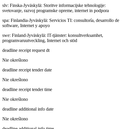
slv
:
Finska-Jyväskylä: Storitve informacijske tehnologije:
svetovanje, razvoj programske opreme, internet in podpora
spa
:
Finlandia-Jyväskylä: Servicios TI: consultoría, desarrollo de
software, Internet y apoyo
swe
:
Finland-Jyväskylä: IT-tjänster: konsultverksamhet,
programvaruutveckling, Internet och stöd
deadline receipt request dt
Nie określono
deadline receipt tender date
Nie określono
deadline receipt tender time
Nie określono
deadline additional info date
Nie określono
deadline additional info time