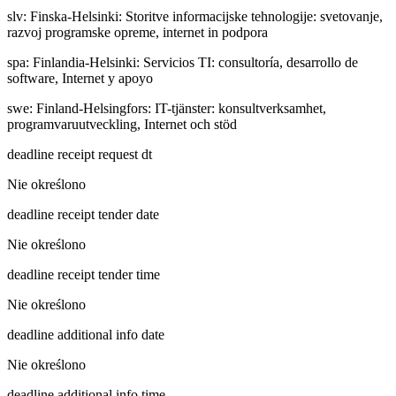
slv
:
Finska-Helsinki: Storitve informacijske tehnologije: svetovanje,
razvoj programske opreme, internet in podpora
spa
:
Finlandia-Helsinki: Servicios TI: consultoría, desarrollo de
software, Internet y apoyo
swe
:
Finland-Helsingfors: IT-tjänster: konsultverksamhet,
programvaruutveckling, Internet och stöd
deadline receipt request dt
Nie określono
deadline receipt tender date
Nie określono
deadline receipt tender time
Nie określono
deadline additional info date
Nie określono
deadline additional info time