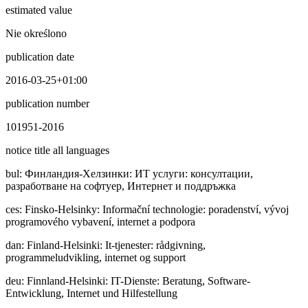
estimated value
Nie określono
publication date
2016-03-25+01:00
publication number
101951-2016
notice title all languages
bul
:
Финлaндия-Хелзинки: ИТ услуги: консултации,
разработване на софтуер, Интернет и поддръжка
ces
:
Finsko-Helsinky: Informační technologie: poradenství, vývoj
programového vybavení, internet a podpora
dan
:
Finland-Helsinki: It-tjenester: rådgivning,
programmeludvikling, internet og support
deu
:
Finnland-Helsinki: IT-Dienste: Beratung, Software-
Entwicklung, Internet und Hilfestellung