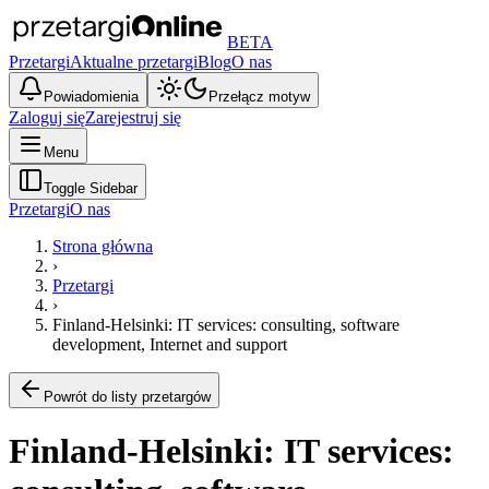
BETA
Przetargi
Aktualne przetargi
Blog
O nas
Powiadomienia
Przełącz motyw
Zaloguj się
Zarejestruj się
Menu
Toggle Sidebar
Przetargi
O nas
Strona główna
›
Przetargi
›
Finland-Helsinki: IT services: consulting, software
development, Internet and support
Powrót do listy przetargów
Finland-Helsinki: IT services: