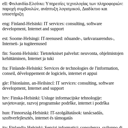
ell
:
Φινλανδία-Ελσίνκι: Υπηρεσίες τεχνολογίας των πληροφοριών:
παροχή συμβουλών, ανάπτυξη λογισμικού, Διαδίκτυο και
υποστήριξη
eng
:
Finland-Helsinki: IT services: consulting, software
development, Internet and support
est
:
Soome-Helsingi: IT-teenused: nõuande-, tarkvaraarendus-,
Interneti- ja tugiteenused
fin
:
Suomi-Helsinki: Tietotekniset palvelut: neuvonta, ohjelmistojen
kehittäminen, Internet ja tuki
fra
:
Finlande-Helsinki: Services de technologies de l'information,
conseil, développement de logiciels, internet et appui
gle
:
Fhionlainn, an-Heilsincí: IT services: consulting, software
development, Internet and support
hrv
:
Finska-Helsinki: Usluge informacijske tehnologije:
savjetovanje, razvoj programske podrške, internet i podrška
hun
:
Finnország-Helsinki: IT-szolgáltatások: tanácsadás,
szoftverfejlesztés, internet és támogatás
ita
:
Finlandia-Helsinki: Servizi informatici: consulenza, sviluppo di