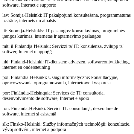
software, Internet e supporto
lav
:
Somija-Helsinki: IT pakalpojumi konsultēšana, programmatūras
izstrāde, internets un atbalsts
lit
:
Suomija-Helsinkis: IT paslaugos: konsultavimas, programinės
įrangos kūrimas, internetas ir aptarnavimo paslaugos
mlt
:
il-Finlandja-Ħelsinki: Servizzi ta' IT: konsulenza, żvilupp ta'
softwer, Internet u appoġġ
nld
:
Finland-Helsinki: IT-diensten: adviezen, softwareontwikkeling,
internet en ondersteuning
pol
:
Finlandia-Helsinki: Usługi informatyczne: konsultacyjne,
opracowywania oprogramowania, internetowe i wsparcia
por
:
Finlândia-Helsínquia: Serviços de TI: consultoria,
desenvolvimento de software, Internet e apoio
ron
:
Finlanda-Helsinki: Servicii IT: consultanţă, dezvoltare de
software, internet şi asistenţă
slk
:
Fínsko-Helsinki: Služby informačných technológií: konzultácie,
vývoj softvéru, internet a podpora