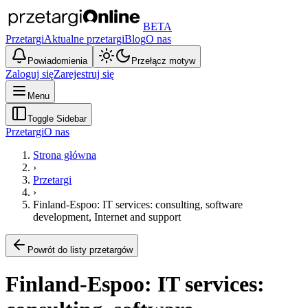
BETA
Przetargi
Aktualne przetargi
Blog
O nas
Powiadomienia
Przełącz motyw
Zaloguj się
Zarejestruj się
Menu
Toggle Sidebar
Przetargi
O nas
Strona główna
›
Przetargi
›
Finland-Espoo: IT services: consulting, software
development, Internet and support
Powrót do listy przetargów
Finland-Espoo: IT services: