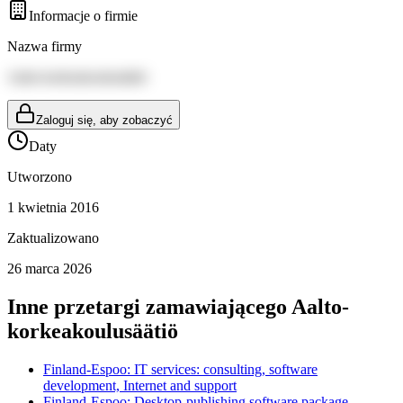
Informacje o firmie
Nazwa firmy
Aalto-korkeakoulusäätiö
Zaloguj się, aby zobaczyć
Daty
Utworzono
1 kwietnia 2016
Zaktualizowano
26 marca 2026
Inne przetargi zamawiającego
Aalto-
korkeakoulusäätiö
Finland-Espoo: IT services: consulting, software
development, Internet and support
Finland-Espoo: Desktop-publishing software package