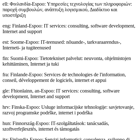
ell
:
Φινλανδία-Espoo: Υπηρεσίες τεχνολογίας των πληροφοριών:
παροχή συμβουλών, ανάπτυξη λογισμικού, Διαδίκτυο και
υποστήριξη
eng
:
Finland-Espoo: IT services: consulting, software development,
Internet and support
est
:
Soome-Espoo: IT-teenused: nõuande-, tarkvaraarendus-,
Interneti- ja tugiteenused
fin
:
Suomi-Espoo: Tietotekniset palvelut: neuvonta, ohjelmistojen
kehittäminen, Internet ja tuki
fra
:
Finlande-Espoo: Services de technologies de l'information,
conseil, développement de logiciels, internet et appui
gle
:
Fhionlainn, an-Espoo: IT services: consulting, software
development, Internet and support
hrv
:
Finska-Espoo: Usluge informacijske tehnologije: savjetovanje,
razvoj programske podrške, internet i podrška
hun
:
Finnország-Espoo: IT-szolgáltatások: tanácsadás,
szoftverfejlesztés, internet és támogatás
ita
:
Finlandia-Espoo: Servizi informatici: consulenza, sviluppo di