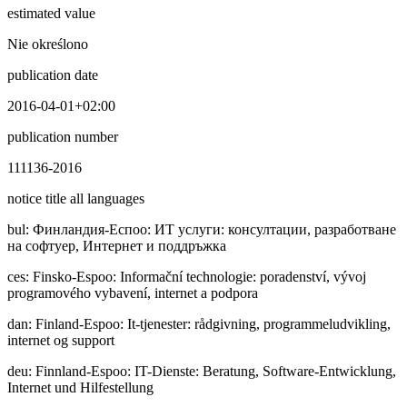
estimated value
Nie określono
publication date
2016-04-01+02:00
publication number
111136-2016
notice title all languages
bul
:
Финлaндия-Еспоо: ИТ услуги: консултации, разработване
на софтуер, Интернет и поддръжка
ces
:
Finsko-Espoo: Informační technologie: poradenství, vývoj
programového vybavení, internet a podpora
dan
:
Finland-Espoo: It-tjenester: rådgivning, programmeludvikling,
internet og support
deu
:
Finnland-Espoo: IT-Dienste: Beratung, Software-Entwicklung,
Internet und Hilfestellung