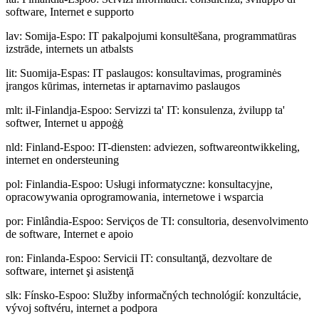
software, Internet e supporto
lav
:
Somija-Espo: IT pakalpojumi konsultēšana, programmatūras
izstrāde, internets un atbalsts
lit
:
Suomija-Espas: IT paslaugos: konsultavimas, programinės
įrangos kūrimas, internetas ir aptarnavimo paslaugos
mlt
:
il-Finlandja-Espoo: Servizzi ta' IT: konsulenza, żvilupp ta'
softwer, Internet u appoġġ
nld
:
Finland-Espoo: IT-diensten: adviezen, softwareontwikkeling,
internet en ondersteuning
pol
:
Finlandia-Espoo: Usługi informatyczne: konsultacyjne,
opracowywania oprogramowania, internetowe i wsparcia
por
:
Finlândia-Espoo: Serviços de TI: consultoria, desenvolvimento
de software, Internet e apoio
ron
:
Finlanda-Espoo: Servicii IT: consultanţă, dezvoltare de
software, internet şi asistenţă
slk
:
Fínsko-Espoo: Služby informačných technológií: konzultácie,
vývoj softvéru, internet a podpora