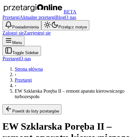
BETA
Przetargi
Aktualne przetargi
Blog
O nas
Powiadomienia
Przełącz motyw
Zaloguj się
Zarejestruj się
Menu
Toggle Sidebar
Przetargi
O nas
Strona główna
›
Przetargi
›
EW Szklarska Poręba II – remont aparatu kierowniczego
turbozespołu
Powrót do listy przetargów
EW Szklarska Poręba II –