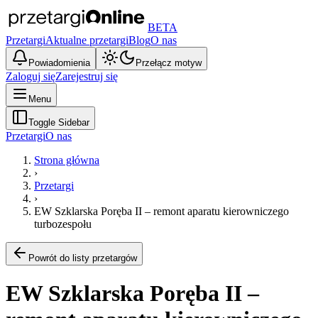
BETA
Przetargi
Aktualne przetargi
Blog
O nas
Powiadomienia
Przełącz motyw
Zaloguj się
Zarejestruj się
Menu
Toggle Sidebar
Przetargi
O nas
Strona główna
›
Przetargi
›
EW Szklarska Poręba II – remont aparatu kierowniczego
turbozespołu
Powrót do listy przetargów
EW Szklarska Poręba II –