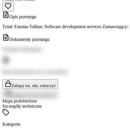
Opis przetargu
Tytuł: Estonia-Tallinn: Software development services Zamawiający:
Dokumenty przetargu
Dostępne dokumenty:
Brak dokumentów do wyświetlenia
Zaloguj się, aby zobaczyć
Zaloguj się, aby zobaczyć
Mapa podobieństw
Szczegóły techniczne
Kategoria