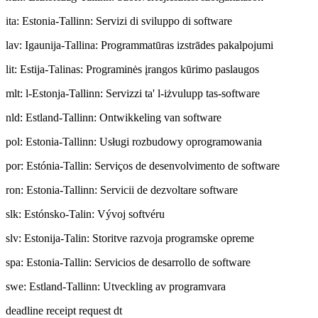
ita
:
Estonia-Tallinn: Servizi di sviluppo di software
lav
:
Igaunija-Tallina: Programmatūras izstrādes pakalpojumi
lit
:
Estija-Talinas: Programinės įrangos kūrimo paslaugos
mlt
:
l-Estonja-Tallinn: Servizzi ta' l-iżvulupp tas-software
nld
:
Estland-Tallinn: Ontwikkeling van software
pol
:
Estonia-Tallinn: Usługi rozbudowy oprogramowania
por
:
Estónia-Tallin: Serviços de desenvolvimento de software
ron
:
Estonia-Tallinn: Servicii de dezvoltare software
slk
:
Estónsko-Talin: Vývoj softvéru
slv
:
Estonija-Talin: Storitve razvoja programske opreme
spa
:
Estonia-Tallin: Servicios de desarrollo de software
swe
:
Estland-Tallinn: Utveckling av programvara
deadline receipt request dt