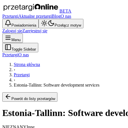
BETA
Przetargi
Aktualne przetargi
Blog
O nas
Powiadomienia
Przełącz motyw
Zaloguj się
Zarejestruj się
Menu
Toggle Sidebar
Przetargi
O nas
Strona główna
›
Przetargi
›
Estonia-Tallinn: Software development services
Powrót do listy przetargów
Estonia-Tallinn: Software devel
NIEZNANY
Inne