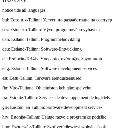
113278-2016
notice title all languages
bul
:
Ecтoния-Tallinn: Услуги по разработване на софтуер
ces
:
Estonsko-Tallinn: Vývoj programového vybavení
dan
:
Estland-Tallinn: Programmeludvikling
deu
:
Estland-Tallinn: Software-Entwicklung
ell
:
Εσθονία-Ταλλίν: Υπηρεσίες ανάπτυξης λογισμικού
eng
:
Estonia-Tallinn: Software development services
est
:
Eesti-Tallinn: Tarkvara arendusteenused
fin
:
Viro-Tallinna: Ohjelmiston kehittämispalvelut
fra
:
Estonie-Tallinn: Services de développement de logiciels
gle
:
Eastóin, an-Tallinn: Software development services
hrv
:
Estonija-Tallinn: Usluge razvoja programske podrške
hun
:
Észtország-Tallinn: Szoftverfejlesztési szolgáltatások