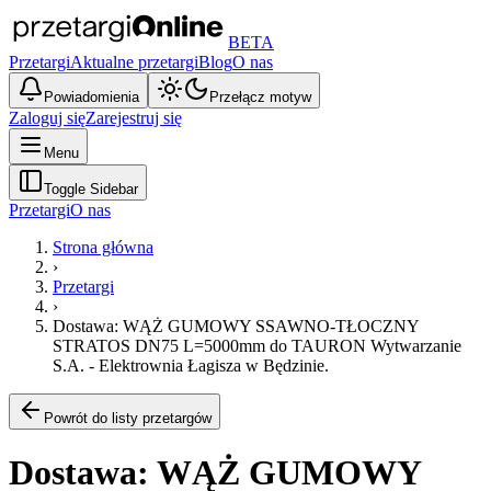
BETA
Przetargi
Aktualne przetargi
Blog
O nas
Powiadomienia
Przełącz motyw
Zaloguj się
Zarejestruj się
Menu
Toggle Sidebar
Przetargi
O nas
Strona główna
›
Przetargi
›
Dostawa: WĄŻ GUMOWY SSAWNO-TŁOCZNY
STRATOS DN75 L=5000mm do TAURON Wytwarzanie
S.A. - Elektrownia Łagisza w Będzinie.
Powrót do listy przetargów
Dostawa: WĄŻ GUMOWY