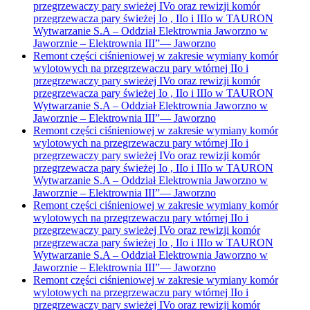
przegrzewaczy pary swieżej IVo oraz rewizji komór
przegrzewacza pary świeżej Io , IIo i IIIo w TAURON
Wytwarzanie S.A – Oddział Elektrownia Jaworzno w
Jaworznie – Elektrownia III”
—
Jaworzno
Remont części ciśnieniowej w zakresie wymiany komór
wylotowych na przegrzewaczu pary wtórnej IIo i
przegrzewaczy pary swieżej IVo oraz rewizji komór
przegrzewacza pary świeżej Io , IIo i IIIo w TAURON
Wytwarzanie S.A – Oddział Elektrownia Jaworzno w
Jaworznie – Elektrownia III”
—
Jaworzno
Remont części ciśnieniowej w zakresie wymiany komór
wylotowych na przegrzewaczu pary wtórnej IIo i
przegrzewaczy pary swieżej IVo oraz rewizji komór
przegrzewacza pary świeżej Io , IIo i IIIo w TAURON
Wytwarzanie S.A – Oddział Elektrownia Jaworzno w
Jaworznie – Elektrownia III”
—
Jaworzno
Remont części ciśnieniowej w zakresie wymiany komór
wylotowych na przegrzewaczu pary wtórnej IIo i
przegrzewaczy pary swieżej IVo oraz rewizji komór
przegrzewacza pary świeżej Io , IIo i IIIo w TAURON
Wytwarzanie S.A – Oddział Elektrownia Jaworzno w
Jaworznie – Elektrownia III”
—
Jaworzno
Remont części ciśnieniowej w zakresie wymiany komór
wylotowych na przegrzewaczu pary wtórnej IIo i
przegrzewaczy pary swieżej IVo oraz rewizji komór