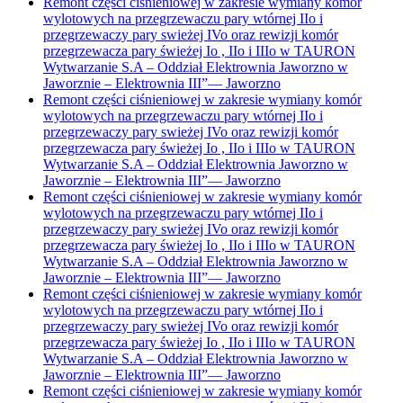
Remont części ciśnieniowej w zakresie wymiany komór
wylotowych na przegrzewaczu pary wtórnej IIo i
przegrzewaczy pary swieżej IVo oraz rewizji komór
przegrzewacza pary świeżej Io , IIo i IIIo w TAURON
Wytwarzanie S.A – Oddział Elektrownia Jaworzno w
Jaworznie – Elektrownia III”
—
Jaworzno
Remont części ciśnieniowej w zakresie wymiany komór
wylotowych na przegrzewaczu pary wtórnej IIo i
przegrzewaczy pary swieżej IVo oraz rewizji komór
przegrzewacza pary świeżej Io , IIo i IIIo w TAURON
Wytwarzanie S.A – Oddział Elektrownia Jaworzno w
Jaworznie – Elektrownia III”
—
Jaworzno
Remont części ciśnieniowej w zakresie wymiany komór
wylotowych na przegrzewaczu pary wtórnej IIo i
przegrzewaczy pary swieżej IVo oraz rewizji komór
przegrzewacza pary świeżej Io , IIo i IIIo w TAURON
Wytwarzanie S.A – Oddział Elektrownia Jaworzno w
Jaworznie – Elektrownia III”
—
Jaworzno
Remont części ciśnieniowej w zakresie wymiany komór
wylotowych na przegrzewaczu pary wtórnej IIo i
przegrzewaczy pary swieżej IVo oraz rewizji komór
przegrzewacza pary świeżej Io , IIo i IIIo w TAURON
Wytwarzanie S.A – Oddział Elektrownia Jaworzno w
Jaworznie – Elektrownia III”
—
Jaworzno
Remont części ciśnieniowej w zakresie wymiany komór