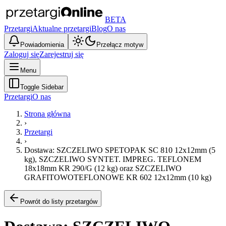
BETA
Przetargi
Aktualne przetargi
Blog
O nas
Powiadomienia
Przełącz motyw
Zaloguj się
Zarejestruj się
Menu
Toggle Sidebar
Przetargi
O nas
Strona główna
›
Przetargi
›
Dostawa: SZCZELIWO SPETOPAK SC 810 12x12mm (5
kg), SZCZELIWO SYNTET. IMPREG. TEFLONEM
18x18mm KR 290/G (12 kg) oraz SZCZELIWO
GRAFITOWOTEFLONOWE KR 602 12x12mm (10 kg)
Powrót do listy przetargów