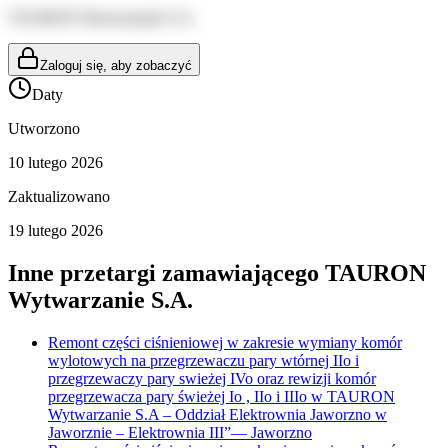
TAURON Wytwarzanie S.A.
Zaloguj się, aby zobaczyć
Daty
Utworzono
10 lutego 2026
Zaktualizowano
19 lutego 2026
Inne przetargi zamawiającego
TAURON
Wytwarzanie S.A.
Remont części ciśnieniowej w zakresie wymiany komór
wylotowych na przegrzewaczu pary wtórnej IIo i
przegrzewaczy pary swieżej IVo oraz rewizji komór
przegrzewacza pary świeżej Io , IIo i IIIo w TAURON
Wytwarzanie S.A – Oddział Elektrownia Jaworzno w
Jaworznie – Elektrownia III”
—
Jaworzno