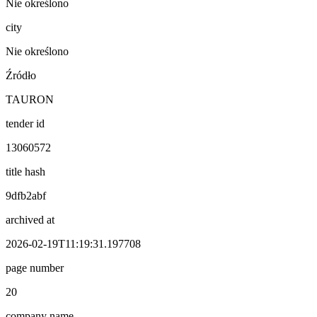
Nie określono
city
Nie określono
Źródło
TAURON
tender id
13060572
title hash
9dfb2abf
archived at
2026-02-19T11:19:31.197708
page number
20
company name