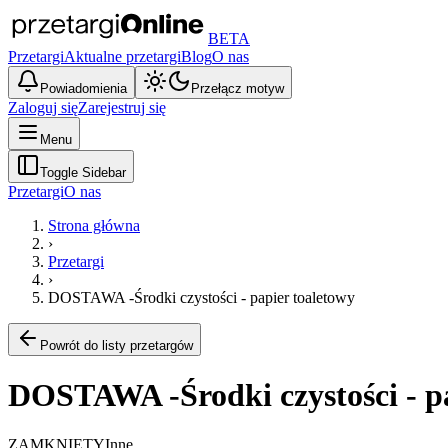
BETA
Przetargi
Aktualne przetargi
Blog
O nas
Powiadomienia
Przełącz motyw
Zaloguj się
Zarejestruj się
Menu
Toggle Sidebar
Przetargi
O nas
Strona główna
›
Przetargi
›
DOSTAWA -Środki czystości - papier toaletowy
Powrót do listy przetargów
DOSTAWA -Środki czystości - pa
ZAMKNIĘTY
Inne