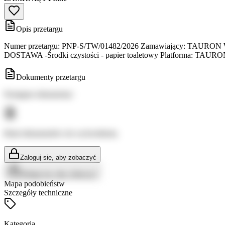
Opis przetargu
Numer przetargu: PNP-S/TW/01482/2026 Zamawiający: TAURON Wytwa
DOSTAWA -Środki czystości - papier toaletowy Platforma: TAURO
Dokumenty przetargu
Dostępne dokumenty:
Brak dokumentów do wyświetlenia
Zaloguj się, aby zobaczyć
Zaloguj się, aby zobaczyć
Mapa podobieństw
Szczegóły techniczne
Kategoria