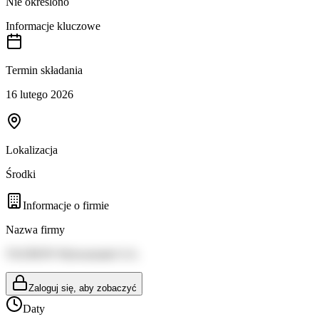
Nie określono
Informacje kluczowe
Termin składania
16 lutego 2026
Lokalizacja
Środki
Informacje o firmie
Nazwa firmy
TAURON Wytwarzanie S.A.
Zaloguj się, aby zobaczyć
Daty