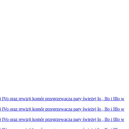
Vo oraz rewizji komór przegrzewacza pary świeżej Io , IIo i IIIo w
Vo oraz rewizji komór przegrzewacza pary świeżej Io , IIo i IIIo w
Vo oraz rewizji komór przegrzewacza pary świeżej Io , IIo i IIIo w