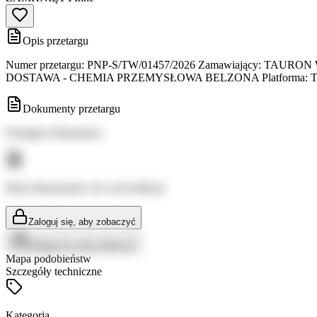
Opis przetargu
Numer przetargu: PNP-S/TW/01457/2026 Zamawiający: TAURON Wytwar
DOSTAWA - CHEMIA PRZEMYSŁOWA BELZONA Platforma: TAU
Dokumenty przetargu
Dostępne dokumenty:
Brak dokumentów do wyświetlenia
Zaloguj się, aby zobaczyć
Zaloguj się, aby zobaczyć
Mapa podobieństw
Szczegóły techniczne
Kategoria