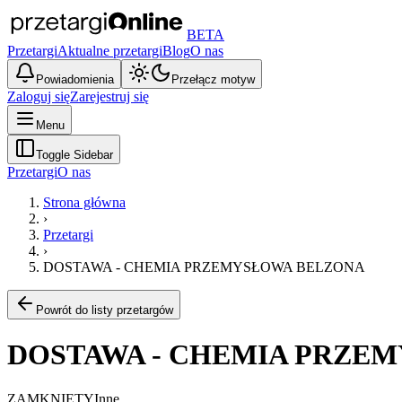
BETA
Przetargi
Aktualne przetargi
Blog
O nas
Powiadomienia
Przełącz motyw
Zaloguj się
Zarejestruj się
Menu
Toggle Sidebar
Przetargi
O nas
Strona główna
›
Przetargi
›
DOSTAWA - CHEMIA PRZEMYSŁOWA BELZONA
Powrót do listy przetargów
DOSTAWA - CHEMIA PRZE
ZAMKNIĘTY
Inne