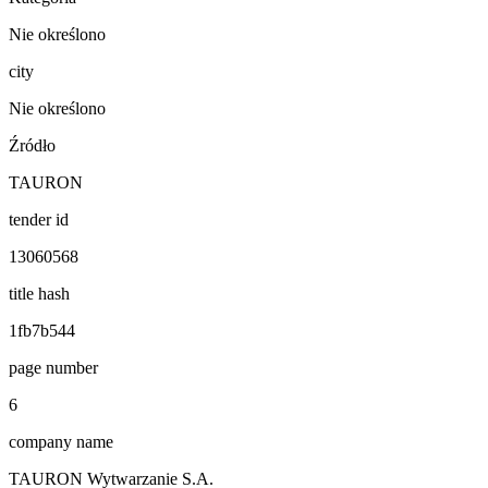
Nie określono
city
Nie określono
Źródło
TAURON
tender id
13060568
title hash
1fb7b544
page number
6
company name
TAURON Wytwarzanie S.A.