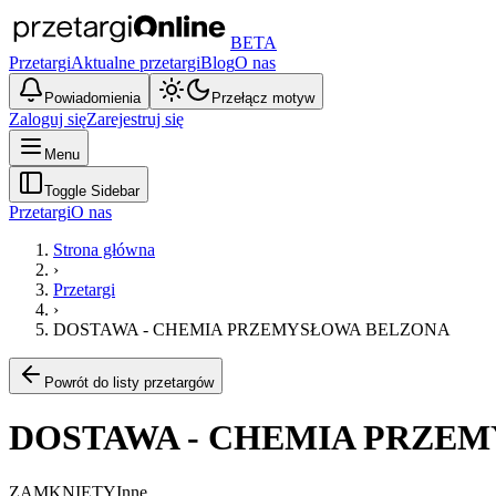
BETA
Przetargi
Aktualne przetargi
Blog
O nas
Powiadomienia
Przełącz motyw
Zaloguj się
Zarejestruj się
Menu
Toggle Sidebar
Przetargi
O nas
Strona główna
›
Przetargi
›
DOSTAWA - CHEMIA PRZEMYSŁOWA BELZONA
Powrót do listy przetargów
DOSTAWA - CHEMIA PRZE
ZAMKNIĘTY
Inne