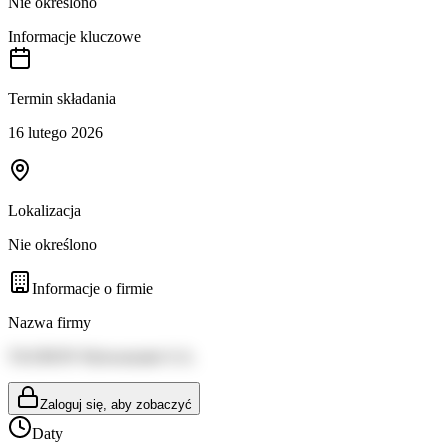
Nie określono
Informacje kluczowe
Termin składania
16 lutego 2026
Lokalizacja
Nie określono
Informacje o firmie
Nazwa firmy
TAURON Wytwarzanie S.A.
Zaloguj się, aby zobaczyć
Daty