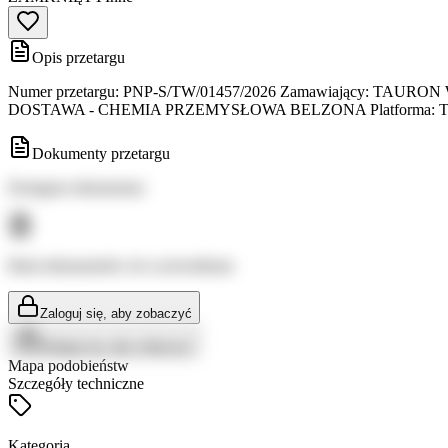
Opis przetargu
Numer przetargu: PNP-S/TW/01457/2026 Zamawiający: TAURON Wytwar
DOSTAWA - CHEMIA PRZEMYSŁOWA BELZONA Platforma: TAU
Dokumenty przetargu
Dostępne dokumenty:
Brak dokumentów do wyświetlenia
Zaloguj się, aby zobaczyć
Zaloguj się, aby zobaczyć
Mapa podobieństw
Szczegóły techniczne
Kategoria