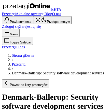
BETA
Przetargi
Aktualne przetargi
Blog
O nas
Powiadomienia
Przełącz motyw
Zaloguj się
Zarejestruj się
Menu
Toggle Sidebar
Przetargi
O nas
Strona główna
›
Przetargi
›
Denmark-Ballerup: Security software development services
Powrót do listy przetargów
Denmark-Ballerup: Security
software development services