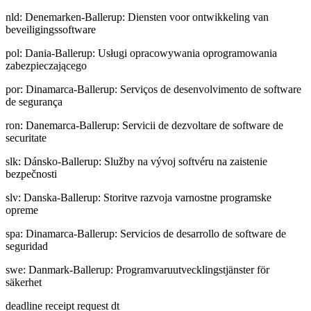
nld
:
Denemarken-Ballerup: Diensten voor ontwikkeling van
beveiligingssoftware
pol
:
Dania-Ballerup: Usługi opracowywania oprogramowania
zabezpieczającego
por
:
Dinamarca-Ballerup: Serviços de desenvolvimento de software
de segurança
ron
:
Danemarca-Ballerup: Servicii de dezvoltare de software de
securitate
slk
:
Dánsko-Ballerup: Služby na vývoj softvéru na zaistenie
bezpečnosti
slv
:
Danska-Ballerup: Storitve razvoja varnostne programske
opreme
spa
:
Dinamarca-Ballerup: Servicios de desarrollo de software de
seguridad
swe
:
Danmark-Ballerup: Programvaruutvecklingstjänster för
säkerhet
deadline receipt request dt