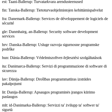
est
:
Taani-Ballerup: Turvatarkvara arendusteenused
fin
:
Tanska-Ballerup: Tietoturvaohjelmistojen kehittämispalvelut
fra
:
Danemark-Ballerup: Services de développement de logiciels de
sécurité
gle
:
Danmhairg, an-Ballerup: Security software development
services
hrv
:
Danska-Ballerup: Usluge razvoja sigurnosne programske
podrške
hun
:
Dánia-Ballerup: Védelmiszoftver-fejlesztési szolgáltatások
ita
:
Danimarca-Ballerup: Servizi di programmazione di software di
sicurezza
lav
:
Dānija-Ballerup: Drošības programmatūras izstrādes
pakalpojumi
lit
:
Danija-Ballerup: Apsaugos programinės įrangos kūrimo
paslaugos
mlt
:
id-Danimarka-Ballerup: Servizzi ta' żvilupp ta' softwer ta'
sigurtà