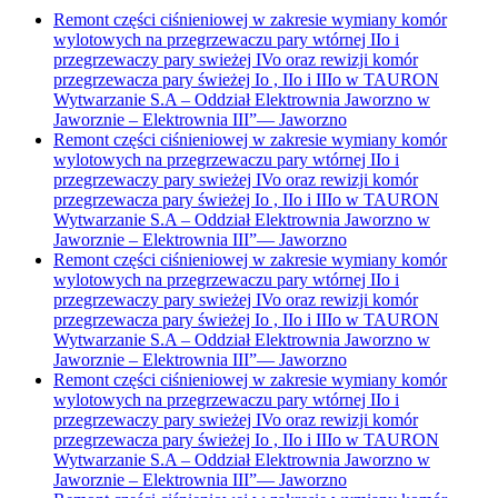
Remont części ciśnieniowej w zakresie wymiany komór
wylotowych na przegrzewaczu pary wtórnej IIo i
przegrzewaczy pary swieżej IVo oraz rewizji komór
przegrzewacza pary świeżej Io , IIo i IIIo w TAURON
Wytwarzanie S.A – Oddział Elektrownia Jaworzno w
Jaworznie – Elektrownia III”
—
Jaworzno
Remont części ciśnieniowej w zakresie wymiany komór
wylotowych na przegrzewaczu pary wtórnej IIo i
przegrzewaczy pary swieżej IVo oraz rewizji komór
przegrzewacza pary świeżej Io , IIo i IIIo w TAURON
Wytwarzanie S.A – Oddział Elektrownia Jaworzno w
Jaworznie – Elektrownia III”
—
Jaworzno
Remont części ciśnieniowej w zakresie wymiany komór
wylotowych na przegrzewaczu pary wtórnej IIo i
przegrzewaczy pary swieżej IVo oraz rewizji komór
przegrzewacza pary świeżej Io , IIo i IIIo w TAURON
Wytwarzanie S.A – Oddział Elektrownia Jaworzno w
Jaworznie – Elektrownia III”
—
Jaworzno
Remont części ciśnieniowej w zakresie wymiany komór
wylotowych na przegrzewaczu pary wtórnej IIo i
przegrzewaczy pary swieżej IVo oraz rewizji komór
przegrzewacza pary świeżej Io , IIo i IIIo w TAURON
Wytwarzanie S.A – Oddział Elektrownia Jaworzno w
Jaworznie – Elektrownia III”
—
Jaworzno