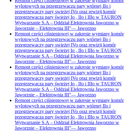
Remont części ciśnieniowej w zakresie wymiany komór
wylotowych na przegrzewaczu pary wtórnej IIo i
przegrzewaczy pary swieżej IVo oraz rewizji komór
przegrzewacza pary świeżej Io , IIo i IIIo w TAURON
Wytwarzanie S.A – Oddział Elektrownia Jaworzno w
Jaworznie – Elektrownia III”
—
Jaworzno
Remont części ciśnieniowej w zakresie wymiany komór
wylotowych na przegrzewaczu pary wtórnej IIo i
przegrzewaczy pary swieżej IVo oraz rewizji komór
przegrzewacza pary świeżej Io , IIo i IIIo w TAURON
Wytwarzanie S.A – Oddział Elektrownia Jaworzno w
Jaworznie – Elektrownia III”
—
Jaworzno
Remont części ciśnieniowej w zakresie wymiany komór
wylotowych na przegrzewaczu pary wtórnej IIo i
przegrzewaczy pary swieżej IVo oraz rewizji komór
przegrzewacza pary świeżej Io , IIo i IIIo w TAURON
Wytwarzanie S.A – Oddział Elektrownia Jaworzno w
Jaworznie – Elektrownia III”
—
Jaworzno
Remont części ciśnieniowej w zakresie wymiany komór
wylotowych na przegrzewaczu pary wtórnej IIo i
przegrzewaczy pary swieżej IVo oraz rewizji komór
przegrzewacza pary świeżej Io , IIo i IIIo w TAURON
Wytwarzanie S.A – Oddział Elektrownia Jaworzno w
Jaworznie – Elektrownia III”
—
Jaworzno