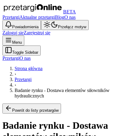
BETA
Przetargi
Aktualne przetargi
Blog
O nas
Powiadomienia
Przełącz motyw
Zaloguj się
Zarejestruj się
Menu
Toggle Sidebar
Przetargi
O nas
Strona główna
›
Przetargi
›
Badanie rynku - Dostawa elementów siłowników
hydraulicznych
Powrót do listy przetargów
Badanie rynku - Dostawa