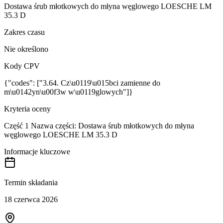
Dostawa śrub młotkowych do młyna węglowego LOESCHE LM
35.3 D
Zakres czasu
Nie określono
Kody CPV
{"codes": ["3.64. Cz\u0119\u015bci zamienne do
m\u0142yn\u00f3w w\u0119glowych"]}
Kryteria oceny
Część 1 Nazwa części: Dostawa śrub młotkowych do młyna
węglowego LOESCHE LM 35.3 D
Informacje kluczowe
Termin składania
18 czerwca 2026