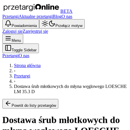
BETA
Przetargi
Aktualne przetargi
Blog
O nas
Powiadomienia
Przełącz motyw
Zaloguj się
Zarejestruj się
Menu
Toggle Sidebar
Przetargi
O nas
Strona główna
›
Przetargi
›
Dostawa śrub młotkowych do młyna węglowego LOESCHE
LM 35.3 D
Powrót do listy przetargów
Dostawa śrub młotkowych do