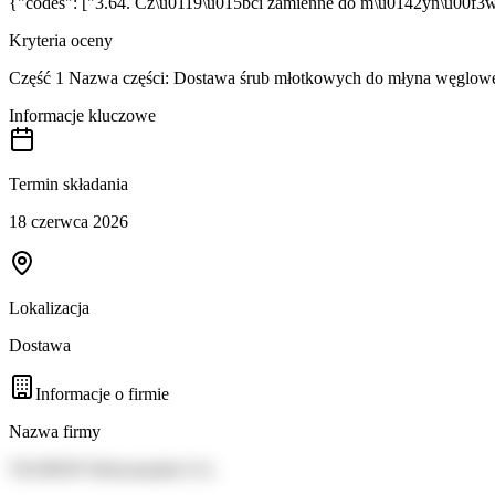
{"codes": ["3.64. Cz\u0119\u015bci zamienne do m\u0142yn\u00f
Kryteria oceny
Część 1 Nazwa części: Dostawa śrub młotkowych do młyna węg
Informacje kluczowe
Termin składania
18 czerwca 2026
Lokalizacja
Dostawa
Informacje o firmie
Nazwa firmy
TAURON Wytwarzanie S.A.