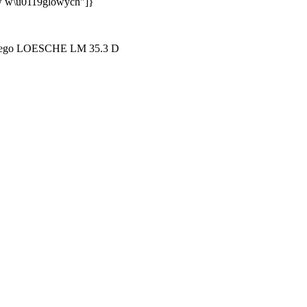
3w w\u0119glowych"]}
lowego LOESCHE LM 35.3 D