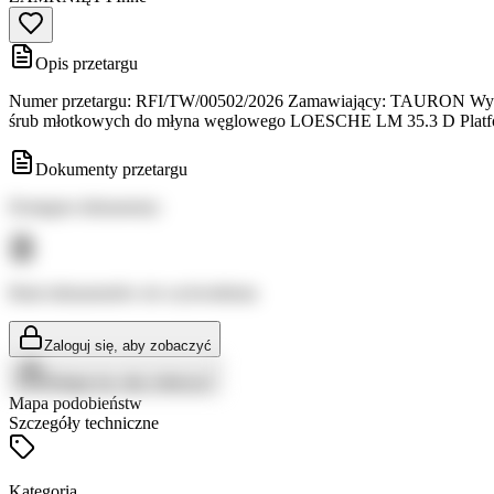
Opis przetargu
Numer przetargu: RFI/TW/00502/2026 Zamawiający: TAURON Wytwarz
śrub młotkowych do młyna węglowego LOESCHE LM 35.3 D Plat
Dokumenty przetargu
Dostępne dokumenty:
Brak dokumentów do wyświetlenia
Zaloguj się, aby zobaczyć
Zaloguj się, aby zobaczyć
Mapa podobieństw
Szczegóły techniczne
Kategoria