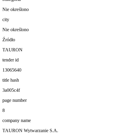
Nie określono
city
Nie określono
Źródło
TAURON
tender id
13065640
title hash
3a005c4f
page number
8
company name
TAURON Wytwarzanie S.A.