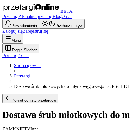
BETA
Przetargi
Aktualne przetargi
Blog
O nas
Powiadomienia
Przełącz motyw
Zaloguj się
Zarejestruj się
Menu
Toggle Sidebar
Przetargi
O nas
Strona główna
›
Przetargi
›
Dostawa śrub młotkowych do młyna węglowego LOESCHE 
Powrót do listy przetargów
Dostawa śrub młotkowych do 
ZAMKNIĘTY
Inne