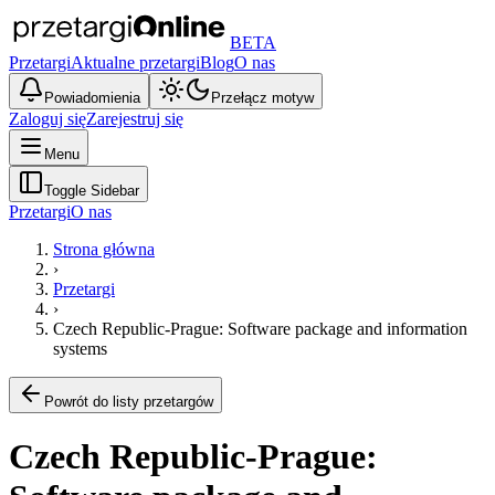
BETA
Przetargi
Aktualne przetargi
Blog
O nas
Powiadomienia
Przełącz motyw
Zaloguj się
Zarejestruj się
Menu
Toggle Sidebar
Przetargi
O nas
Strona główna
›
Przetargi
›
Czech Republic-Prague: Software package and information
systems
Powrót do listy przetargów
Czech Republic-Prague: