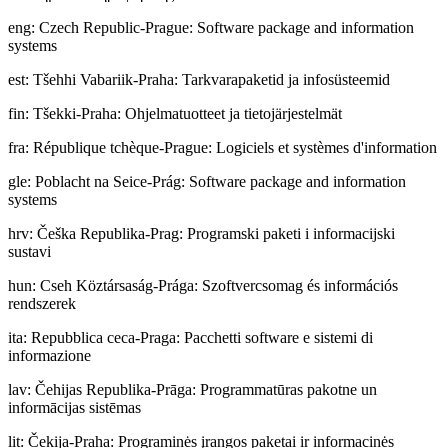
eng
:
Czech Republic-Prague: Software package and information
systems
est
:
Tšehhi Vabariik-Praha: Tarkvarapaketid ja infosüsteemid
fin
:
Tšekki-Praha: Ohjelmatuotteet ja tietojärjestelmät
fra
:
République tchèque-Prague: Logiciels et systèmes d'information
gle
:
Poblacht na Seice-Prág: Software package and information
systems
hrv
:
Češka Republika-Prag: Programski paketi i informacijski
sustavi
hun
:
Cseh Köztársaság-Prága: Szoftvercsomag és információs
rendszerek
ita
:
Repubblica ceca-Praga: Pacchetti software e sistemi di
informazione
lav
:
Čehijas Republika-Prāga: Programmatūras pakotne un
informācijas sistēmas
lit
:
Čekija-Praha: Programinės įrangos paketai ir informacinės