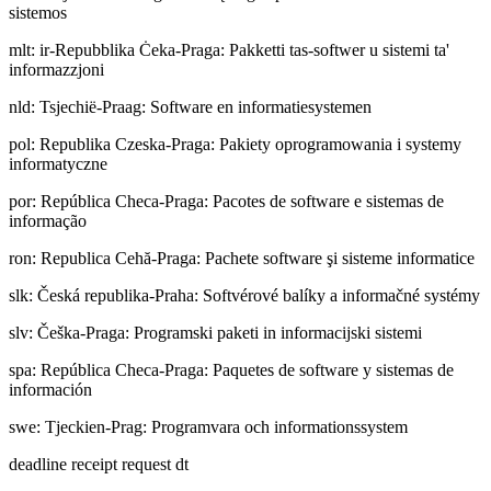
sistemos
mlt
:
ir-Repubblika Ċeka-Praga: Pakketti tas-softwer u sistemi ta'
informazzjoni
nld
:
Tsjechië-Praag: Software en informatiesystemen
pol
:
Republika Czeska-Praga: Pakiety oprogramowania i systemy
informatyczne
por
:
República Checa-Praga: Pacotes de software e sistemas de
informação
ron
:
Republica Cehă-Praga: Pachete software şi sisteme informatice
slk
:
Česká republika-Praha: Softvérové balíky a informačné systémy
slv
:
Češka-Praga: Programski paketi in informacijski sistemi
spa
:
República Checa-Praga: Paquetes de software y sistemas de
información
swe
:
Tjeckien-Prag: Programvara och informationssystem
deadline receipt request dt