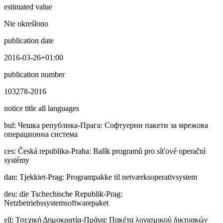
estimated value
Nie określono
publication date
2016-03-26+01:00
publication number
103278-2016
notice title all languages
bul
:
Чешка република-Прага: Софтуерни пакети за мрежова
операционна система
ces
:
Česká republika-Praha: Balík programů pro síťové operační
systémy
dan
:
Tjekkiet-Prag: Programpakke til netværksoperativsystem
deu
:
die Tschechische Republik-Prag:
Netzbetriebssystemsoftwarepaket
ell
:
Τσεχική Δημοκρατία-Πράγα: Πακέτα λογισμικού δικτυακών