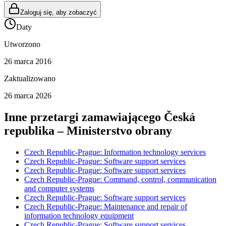
Zaloguj się, aby zobaczyć
Daty
Utworzono
26 marca 2016
Zaktualizowano
26 marca 2026
Inne przetargi zamawiającego
Česká
republika – Ministerstvo obrany
Czech Republic-Prague: Information technology services
Czech Republic-Prague: Software support services
Czech Republic-Prague: Software support services
Czech Republic-Prague: Command, control, communication
and computer systems
Czech Republic-Prague: Software support services
Czech Republic-Prague: Maintenance and repair of
information technology equipment
Czech Republic-Prague: Software support services