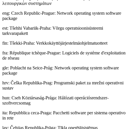
λειτουργικών συστημάτων
eng
:
Czech Republic-Prague: Network operating system software
package
est
:
Tšehhi Vabariik-Praha: Võrgu operatsioonisüsteemi
tarkvarapakett
fin
:
Tšekki-Praha: Verkkokäyttöjärjestelmäohjelmatuotteet
fra
:
République tchèque-Prague: Logiciels de système d'exploitation
de réseau
gle
:
Poblacht na Seice-Prág: Network operating system software
package
hrv
:
Češka Republika-Prag: Programski paket za mrežni operativni
sustav
hun
:
Cseh Köztársaság-Prága: Hálózati operációsrendszer-
szoftvercsomag
ita
:
Repubblica ceca-Praga: Pacchetti software per sistema operativo
in rete
lav
:
Čehijas Republika-Prāga: Tīkla operētājsistēmas