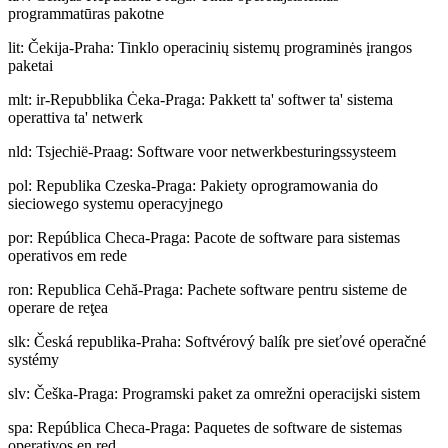
programmatūras pakotne
lit
:
Čekija-Praha: Tinklo operacinių sistemų programinės įrangos
paketai
mlt
:
ir-Repubblika Ċeka-Praga: Pakkett ta' softwer ta' sistema
operattiva ta' netwerk
nld
:
Tsjechië-Praag: Software voor netwerkbesturingssysteem
pol
:
Republika Czeska-Praga: Pakiety oprogramowania do
sieciowego systemu operacyjnego
por
:
República Checa-Praga: Pacote de software para sistemas
operativos em rede
ron
:
Republica Cehă-Praga: Pachete software pentru sisteme de
operare de reţea
slk
:
Česká republika-Praha: Softvérový balík pre sieťové operačné
systémy
slv
:
Češka-Praga: Programski paket za omrežni operacijski sistem
spa
:
República Checa-Praga: Paquetes de software de sistemas
operativos en red