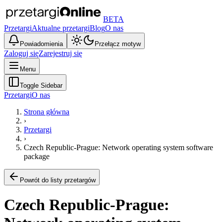
BETA
Przetargi
Aktualne przetargi
Blog
O nas
Powiadomienia
Przełącz motyw
Zaloguj się
Zarejestruj się
Menu
Toggle Sidebar
Przetargi
O nas
Strona główna
›
Przetargi
›
Czech Republic-Prague: Network operating system software
package
Powrót do listy przetargów
Czech Republic-Prague: