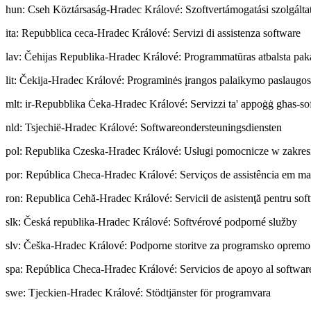
hun
:
Cseh Köztársaság-Hradec Králové: Szoftvertámogatási szolgálta
ita
:
Repubblica ceca-Hradec Králové: Servizi di assistenza software
lav
:
Čehijas Republika-Hradec Králové: Programmatūras atbalsta pak
lit
:
Čekija-Hradec Králové: Programinės įrangos palaikymo paslaugos
mlt
:
ir-Repubblika Ċeka-Hradec Králové: Servizzi ta' appoġġ għas-so
nld
:
Tsjechië-Hradec Králové: Softwareondersteuningsdiensten
pol
:
Republika Czeska-Hradec Králové: Usługi pomocnicze w zakre
por
:
República Checa-Hradec Králové: Serviços de assistência em mat
ron
:
Republica Cehă-Hradec Králové: Servicii de asistenţă pentru sof
slk
:
Česká republika-Hradec Králové: Softvérové podporné služby
slv
:
Češka-Hradec Králové: Podporne storitve za programsko opremo
spa
:
República Checa-Hradec Králové: Servicios de apoyo al softwar
swe
:
Tjeckien-Hradec Králové: Stödtjänster för programvara