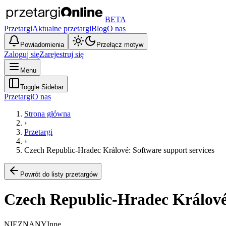
BETA
Przetargi
Aktualne przetargi
Blog
O nas
Powiadomienia
Przełącz motyw
Zaloguj się
Zarejestruj się
Menu
Toggle Sidebar
Przetargi
O nas
Strona główna
›
Przetargi
›
Czech Republic-Hradec Králové: Software support services
Powrót do listy przetargów
Czech Republic-Hradec Králové:
NIEZNANY
Inne