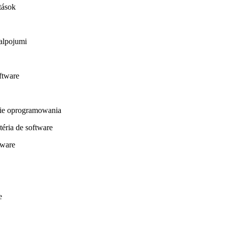
tások
alpojumi
ftware
sie oprogramowania
éria de software
tware
e