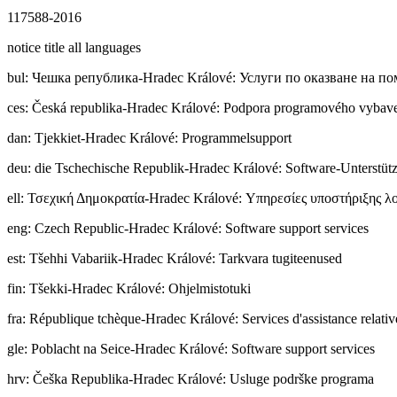
117588-2016
notice title all languages
bul
:
Чешка република-Hradec Králové: Услуги по оказване на п
ces
:
Česká republika-Hradec Králové: Podpora programového vybav
dan
:
Tjekkiet-Hradec Králové: Programmelsupport
deu
:
die Tschechische Republik-Hradec Králové: Software-Unterstüt
ell
:
Τσεχική Δημοκρατία-Hradec Králové: Υπηρεσίες υποστήριξης λ
eng
:
Czech Republic-Hradec Králové: Software support services
est
:
Tšehhi Vabariik-Hradec Králové: Tarkvara tugiteenused
fin
:
Tšekki-Hradec Králové: Ohjelmistotuki
fra
:
République tchèque-Hradec Králové: Services d'assistance relative
gle
:
Poblacht na Seice-Hradec Králové: Software support services
hrv
:
Češka Republika-Hradec Králové: Usluge podrške programa