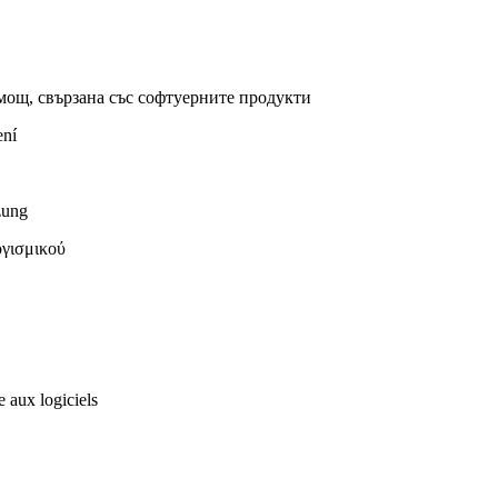
омощ, свързана със софтуерните продукти
ení
zung
ογισμικού
 aux logiciels