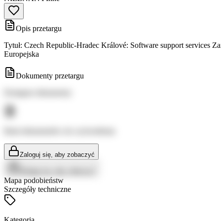
Opis przetargu
Tytuł: Czech Republic-Hradec Králové: Software support services Za
Europejska
Dokumenty przetargu
Dostępne dokumenty:
Brak dokumentów do wyświetlenia
Zaloguj się, aby zobaczyć
Zaloguj się, aby zobaczyć
Mapa podobieństw
Szczegóły techniczne
Kategoria