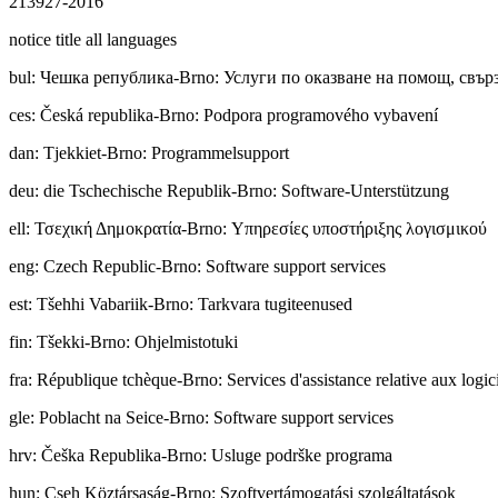
213927-2016
notice title all languages
bul
:
Чешка република-Brno: Услуги по оказване на помощ, свър
ces
:
Česká republika-Brno: Podpora programového vybavení
dan
:
Tjekkiet-Brno: Programmelsupport
deu
:
die Tschechische Republik-Brno: Software-Unterstützung
ell
:
Τσεχική Δημοκρατία-Brno: Υπηρεσίες υποστήριξης λογισμικού
eng
:
Czech Republic-Brno: Software support services
est
:
Tšehhi Vabariik-Brno: Tarkvara tugiteenused
fin
:
Tšekki-Brno: Ohjelmistotuki
fra
:
République tchèque-Brno: Services d'assistance relative aux logic
gle
:
Poblacht na Seice-Brno: Software support services
hrv
:
Češka Republika-Brno: Usluge podrške programa
hun
:
Cseh Köztársaság-Brno: Szoftvertámogatási szolgáltatások