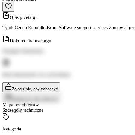
Opis przetargu
Tytuł: Czech Republic-Brno: Software support services Zamawiający:
Dokumenty przetargu
Dostępne dokumenty:
Brak dokumentów do wyświetlenia
Zaloguj się, aby zobaczyć
Zaloguj się, aby zobaczyć
Mapa podobieństw
Szczegóły techniczne
Kategoria