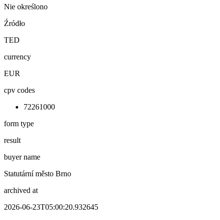
Nie określono
Źródło
TED
currency
EUR
cpv codes
72261000
form type
result
buyer name
Statutární město Brno
archived at
2026-06-23T05:00:20.932645