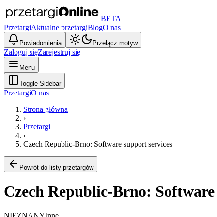
BETA
Przetargi
Aktualne przetargi
Blog
O nas
Powiadomienia
Przełącz motyw
Zaloguj się
Zarejestruj się
Menu
Toggle Sidebar
Przetargi
O nas
Strona główna
›
Przetargi
›
Czech Republic-Brno: Software support services
Powrót do listy przetargów
Czech Republic-Brno: Software 
NIEZNANY
Inne