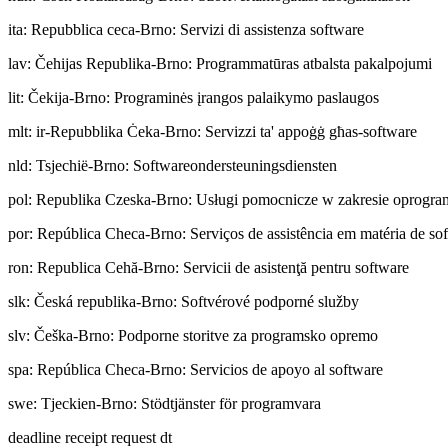
ita
:
Repubblica ceca-Brno: Servizi di assistenza software
lav
:
Čehijas Republika-Brno: Programmatūras atbalsta pakalpojumi
lit
:
Čekija-Brno: Programinės įrangos palaikymo paslaugos
mlt
:
ir-Repubblika Ċeka-Brno: Servizzi ta' appoġġ għas-software
nld
:
Tsjechië-Brno: Softwareondersteuningsdiensten
pol
:
Republika Czeska-Brno: Usługi pomocnicze w zakresie oprogr
por
:
República Checa-Brno: Serviços de assistência em matéria de so
ron
:
Republica Cehă-Brno: Servicii de asistenţă pentru software
slk
:
Česká republika-Brno: Softvérové podporné služby
slv
:
Češka-Brno: Podporne storitve za programsko opremo
spa
:
República Checa-Brno: Servicios de apoyo al software
swe
:
Tjeckien-Brno: Stödtjänster för programvara
deadline receipt request dt