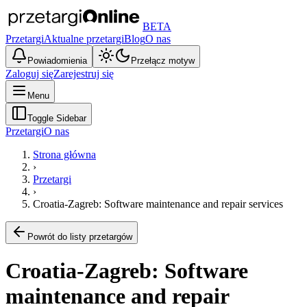
BETA
Przetargi
Aktualne przetargi
Blog
O nas
Powiadomienia
Przełącz motyw
Zaloguj się
Zarejestruj się
Menu
Toggle Sidebar
Przetargi
O nas
Strona główna
›
Przetargi
›
Croatia-Zagreb: Software maintenance and repair services
Powrót do listy przetargów
Croatia-Zagreb: Software
maintenance and repair