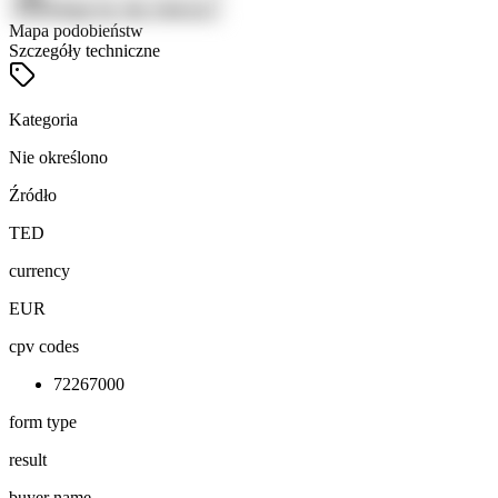
Zaloguj się, aby zobaczyć
Mapa podobieństw
Szczegóły techniczne
Kategoria
Nie określono
Źródło
TED
currency
EUR
cpv codes
72267000
form type
result
buyer name