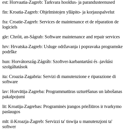
est
:
Horvaatia-Zagreb: Tarkvara hooldus- ja parandusteenused
fin
:
Kroatia-Zagreb: Ohjelmistojen ylläpito- ja korjauspalvelut
fra
:
Croatie-Zagreb: Services de maintenance et de réparation de
logiciels
gle
:
Chróit, an-Ságrab: Software maintenance and repair services
hrv
:
Hrvatska-Zagreb: Usluge održavanja i popravaka programske
podrške
hun
:
Horvátország-Zágráb: Szoftver-karbantartási és -javítási
szolgáltatások
ita
:
Croazia-Zagabria: Servizi di manutenzione e riparazione di
software
lav
:
Horvātija-Zagreba: Programmatūras uzturēšanas un labošanas
pakalpojumi
lit
:
Kroatija-Zagrebas: Programinės įrangos priežiūros ir tvarkymo
paslaugos
mlt
:
il-Kroazja-Żagreb: Servizzi ta' tiswija u manutenzjoni ta'
softwer