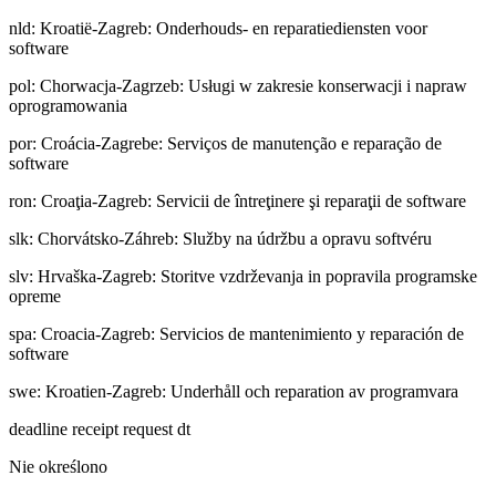
nld
:
Kroatië-Zagreb: Onderhouds- en reparatiediensten voor
software
pol
:
Chorwacja-Zagrzeb: Usługi w zakresie konserwacji i napraw
oprogramowania
por
:
Croácia-Zagrebe: Serviços de manutenção e reparação de
software
ron
:
Croaţia-Zagreb: Servicii de întreţinere şi reparaţii de software
slk
:
Chorvátsko-Záhreb: Služby na údržbu a opravu softvéru
slv
:
Hrvaška-Zagreb: Storitve vzdrževanja in popravila programske
opreme
spa
:
Croacia-Zagreb: Servicios de mantenimiento y reparación de
software
swe
:
Kroatien-Zagreb: Underhåll och reparation av programvara
deadline receipt request dt
Nie określono