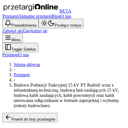
BETA
Przetargi
Aktualne przetargi
Blog
O nas
Powiadomienia
Przełącz motyw
Zaloguj się
Zarejestruj się
Menu
Toggle Sidebar
Przetargi
O nas
Strona główna
›
Przetargi
›
Budowa Podstacji Trakcyjnej 15 kV PT Radość wraz z
infrastrukturą techniczną, budową linii zasilających 15 kV,
budową kabli zasilających, kabli powrotnych oraz kabli
sterowania odłącznikami w formule zaprojektuj i wybuduj
(roboty budowlane).
Powrót do listy przetargów