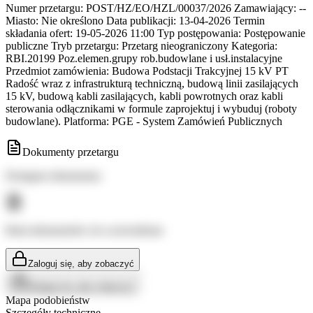
Numer przetargu: POST/HZ/EO/HZL/00037/2026 Zamawiający: --
Miasto: Nie określono Data publikacji: 13-04-2026 Termin
składania ofert: 19-05-2026 11:00 Typ postępowania: Postępowanie
publiczne Tryb przetargu: Przetarg nieograniczony Kategoria:
RBI.20199 Poz.elemen.grupy rob.budowlane i usł.instalacyjne
Przedmiot zamówienia: Budowa Podstacji Trakcyjnej 15 kV PT
Radość wraz z infrastrukturą techniczną, budową linii zasilających
15 kV, budową kabli zasilających, kabli powrotnych oraz kabli
sterowania odłącznikami w formule zaprojektuj i wybuduj (roboty
budowlane). Platforma: PGE - System Zamówień Publicznych
Dokumenty przetargu
Dostępne dokumenty:
Brak dokumentów do wyświetlenia
Zaloguj się, aby zobaczyć
Zaloguj się, aby zobaczyć
Mapa podobieństw
Szczegóły techniczne