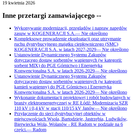
19 kwietnia 2026
Inne przetargi zamawiającego
--
Wykonywanie modernizacji, przeglądów i napraw napędów
zasuw w KOGENERACJI S.A.
—
Nie określono
Kompleksowe prowadzenie eksploatacji oraz utrzymanie
ruchu dystrybucyjnego majątku ciepłowniczego (SMC)
KOGENERACJI S.A. w latach 2027-2029
—
Nie określono
Ustanowienie Dynamicznego Systemu Zakupów
dotyczącego dostaw sorbentów wapiennych (w kategorii:
sorbent MIX) do PGE Górnictwo i Energetyka
Konwencjonalna S.A. w latach 2026-2029
—
Nie określono
Ustanowienie Dynamicznego Systemu Zakupów
dotyczącego dostaw sorbentów wapiennych (w kategorii:
kamień wapienny) do PGE Górnictwo i Energetyka
Konwencjonalna S.A. w latach 2026-2029
—
Nie określono
Wykonanie dokumentacji projektowej i robót budowlanych w
branży elektroenergetycznej w RE Łódź: Modernizacja SZR
110 kV i 0,4 kV w stacji 110/15 kV Janów
—
Nie określono
Przyłączenie do sieci dystrybucyjnej obiektów w
miejscowościach Wsola, Bartodzieje, Jastrzębia, Ludwików,
Bierwiecka Wola, Wolanów - RE Radom w podziale na 6
części.
—
Radom