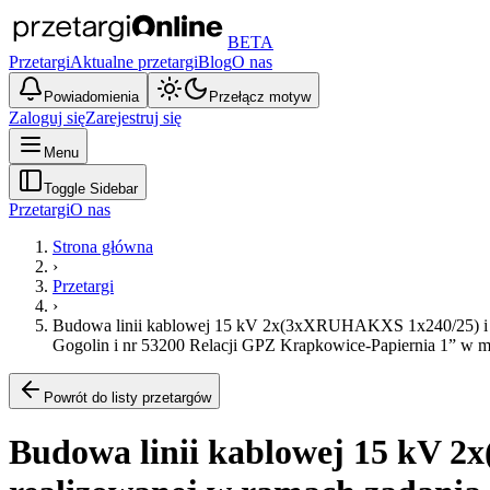
BETA
Przetargi
Aktualne przetargi
Blog
O nas
Powiadomienia
Przełącz motyw
Zaloguj się
Zarejestruj się
Menu
Toggle Sidebar
Przetargi
O nas
Strona główna
›
Przetargi
›
Budowa linii kablowej 15 kV 2x(3xXRUHAKXS 1x240/25) i ka
Gogolin i nr 53200 Relacji GPZ Krapkowice-Papiernia 1” w
Powrót do listy przetargów
Budowa linii kablowej 15 kV 2