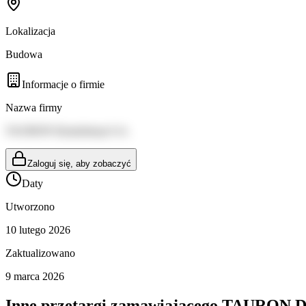
Lokalizacja
Budowa
Informacje o firmie
Nazwa firmy
TAURON Dystrybucja S.A.
Zaloguj się, aby zobaczyć
Daty
Utworzono
10 lutego 2026
Zaktualizowano
9 marca 2026
Inne przetargi zamawiającego
TAURON Dys