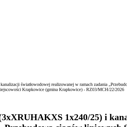
nalizacji światłowodowej realizowanej w ramach zadania „Przebud
 miejscowości Krapkowice (gmina Krapkowice) - RZ03/MCH/22/2026
x(3xXRUHAKXS 1x240/25) i kanal