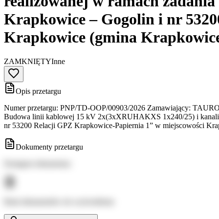
realizowanej w ramach zadania
Krapkowice – Gogolin i nr 532
Krapkowice (gmina Krapkowic
ZAMKNIĘTY
Inne
Opis przetargu
Numer przetargu: PNP/TD-OOP/00903/2026 Zamawiający: TAURON Dys
Budowa linii kablowej 15 kV 2x(3xXRUHAKXS 1x240/25) i kanaliza
nr 53200 Relacji GPZ Krapkowice-Papiernia 1” w miejscowości 
Dokumenty przetargu
Dostępne dokumenty:
Brak dokumentów do wyświetlenia