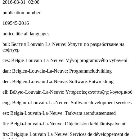
2016-03-31+02:00
publication number
109545-2016
notice title all languages
bul
:
Бeлгия-Louvain-La-Neuve: Услуги по разработване на
софтуер
ces
:
Belgie-Louvain-La-Neuve: Vývoj programového vybavení
dan
:
Belgien-Louvain-La-Neuve: Programmeludvikling
deu
:
Belgien-Louvain-La-Neuve: Software-Entwicklung
ell
:
Βέλγιο-Louvain-La-Neuve: Υπηρεσίες ανάπτυξης λογισμικού
eng
:
Belgium-Louvain-La-Neuve: Software development services
est
:
Belgia-Louvain-La-Neuve: Tarkvara arendusteenused
fin
:
Belgia-Louvain-La-Neuve: Ohjelmiston kehittämispalvelut
fra
:
Belgique-Louvain-La-Neuve: Services de développement de