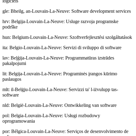
logiciels
gle
:
Bheilg, an-Louvain-La-Neuve: Software development services
hrv
:
Belgija-Louvain-La-Neuve: Usluge razvoja programske
podrške
hun
:
Belgium-Louvain-La-Neuve: Szoftverfejlesztési szolgáltatások
ita
:
Belgio-Louvain-La-Neuve: Servizi di sviluppo di software
lav
:
Beļģija-Louvain-La-Neuve: Programmatūras izstrādes
pakalpojumi
lit
:
Belgija-Louvain-La-Neuve: Programinės įrangos kūrimo
paslaugos
mlt
:
il-Belġju-Louvain-La-Neuve: Servizzi ta' l-iżvulupp tas-
software
nld
:
België-Louvain-La-Neuve: Ontwikkeling van software
pol
:
Belgia-Louvain-La-Neuve: Usługi rozbudowy
oprogramowania
por
:
Bélgica-Louvain-La-Neuve: Serviços de desenvolvimento de