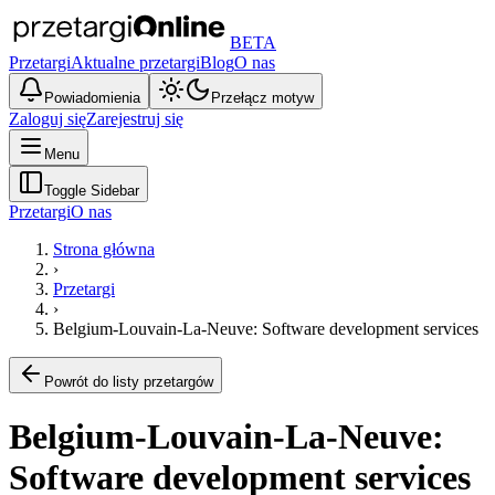
BETA
Przetargi
Aktualne przetargi
Blog
O nas
Powiadomienia
Przełącz motyw
Zaloguj się
Zarejestruj się
Menu
Toggle Sidebar
Przetargi
O nas
Strona główna
›
Przetargi
›
Belgium-Louvain-La-Neuve: Software development services
Powrót do listy przetargów
Belgium-Louvain-La-Neuve:
Software development services