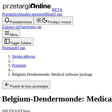
BETA
Przetargi
Aktualne przetargi
Blog
O nas
Powiadomienia
Przełącz motyw
Zaloguj się
Zarejestruj się
Menu
Toggle Sidebar
Przetargi
O nas
Strona główna
›
Przetargi
›
Belgium-Dendermonde: Medical software package
Powrót do listy przetargów
Belgium-Dendermonde: Medical
NIEZNANY
Inne