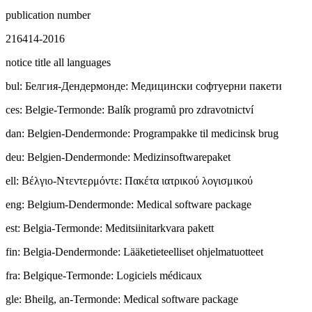
publication number
216414-2016
notice title all languages
bul
:
Бeлгия-Дендермонде: Медицински софтуерни пакети
ces
:
Belgie-Termonde: Balík programů pro zdravotnictví
dan
:
Belgien-Dendermonde: Programpakke til medicinsk brug
deu
:
Belgien-Dendermonde: Medizinsoftwarepaket
ell
:
Βέλγιο-Ντεντερμόντε: Πακέτα ιατρικού λογισμικού
eng
:
Belgium-Dendermonde: Medical software package
est
:
Belgia-Termonde: Meditsiinitarkvara pakett
fin
:
Belgia-Dendermonde: Lääketieteelliset ohjelmatuotteet
fra
:
Belgique-Termonde: Logiciels médicaux
gle
:
Bheilg, an-Termonde: Medical software package