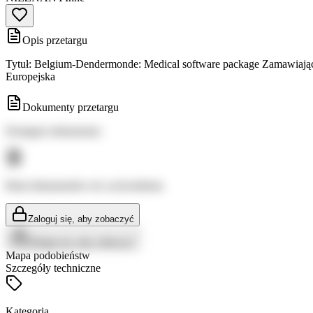
Opis przetargu
Tytuł: Belgium-Dendermonde: Medical software package Zamawiając
Europejska
Dokumenty przetargu
Dostępne dokumenty:
Brak dokumentów do wyświetlenia
Zaloguj się, aby zobaczyć
Zaloguj się, aby zobaczyć
Mapa podobieństw
Szczegóły techniczne
Kategoria