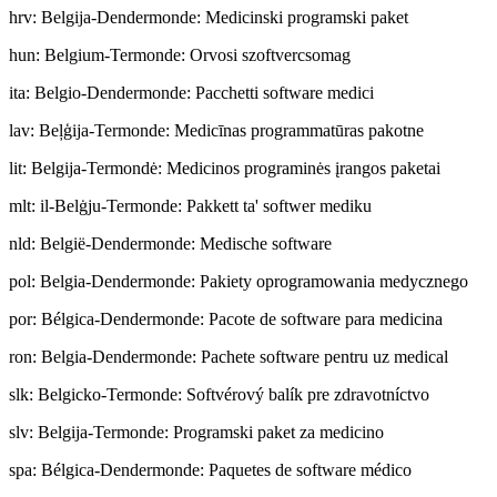
hrv
:
Belgija-Dendermonde: Medicinski programski paket
hun
:
Belgium-Termonde: Orvosi szoftvercsomag
ita
:
Belgio-Dendermonde: Pacchetti software medici
lav
:
Beļģija-Termonde: Medicīnas programmatūras pakotne
lit
:
Belgija-Termondė: Medicinos programinės įrangos paketai
mlt
:
il-Belġju-Termonde: Pakkett ta' softwer mediku
nld
:
België-Dendermonde: Medische software
pol
:
Belgia-Dendermonde: Pakiety oprogramowania medycznego
por
:
Bélgica-Dendermonde: Pacote de software para medicina
ron
:
Belgia-Dendermonde: Pachete software pentru uz medical
slk
:
Belgicko-Termonde: Softvérový balík pre zdravotníctvo
slv
:
Belgija-Termonde: Programski paket za medicino
spa
:
Bélgica-Dendermonde: Paquetes de software médico