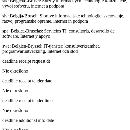
slk
:
Belgicko-Brusel: Služby informačných technológií: konzultácie,
vývoj softvéru, internet a podpora
slv
:
Belgija-Bruselj: Storitve informacijske tehnologije: svetovanje,
razvoj programske opreme, internet in podpora
spa
:
Bélgica-Bruselas: Servicios TI: consultoría, desarrollo de
software, Internet y apoyo
swe
:
Belgien-Bryssel: IT-tjänster: konsultverksamhet,
programvaruutveckling, Internet och stöd
deadline receipt request dt
Nie określono
deadline receipt tender date
Nie określono
deadline receipt tender time
Nie określono
deadline additional info date