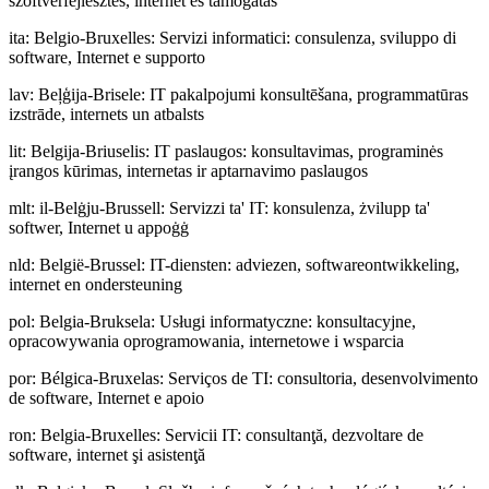
szoftverfejlesztés, internet és támogatás
ita
:
Belgio-Bruxelles: Servizi informatici: consulenza, sviluppo di
software, Internet e supporto
lav
:
Beļģija-Brisele: IT pakalpojumi konsultēšana, programmatūras
izstrāde, internets un atbalsts
lit
:
Belgija-Briuselis: IT paslaugos: konsultavimas, programinės
įrangos kūrimas, internetas ir aptarnavimo paslaugos
mlt
:
il-Belġju-Brussell: Servizzi ta' IT: konsulenza, żvilupp ta'
softwer, Internet u appoġġ
nld
:
België-Brussel: IT-diensten: adviezen, softwareontwikkeling,
internet en ondersteuning
pol
:
Belgia-Bruksela: Usługi informatyczne: konsultacyjne,
opracowywania oprogramowania, internetowe i wsparcia
por
:
Bélgica-Bruxelas: Serviços de TI: consultoria, desenvolvimento
de software, Internet e apoio
ron
:
Belgia-Bruxelles: Servicii IT: consultanţă, dezvoltare de
software, internet şi asistenţă