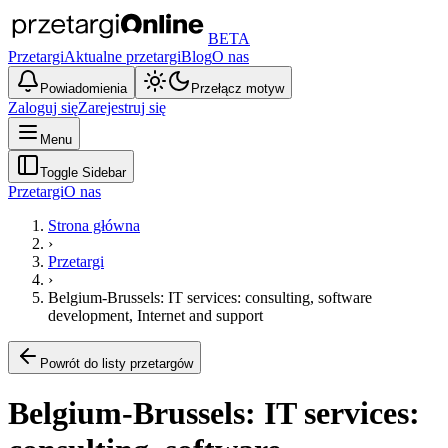
BETA
Przetargi
Aktualne przetargi
Blog
O nas
Powiadomienia
Przełącz motyw
Zaloguj się
Zarejestruj się
Menu
Toggle Sidebar
Przetargi
O nas
Strona główna
›
Przetargi
›
Belgium-Brussels: IT services: consulting, software
development, Internet and support
Powrót do listy przetargów
Belgium-Brussels: IT services: