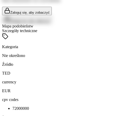
Brak dokumentów do wyświetlenia
Zaloguj się, aby zobaczyć
Zaloguj się, aby zobaczyć
Mapa podobieństw
Szczegóły techniczne
Kategoria
Nie określono
Źródło
TED
currency
EUR
cpv codes
72000000