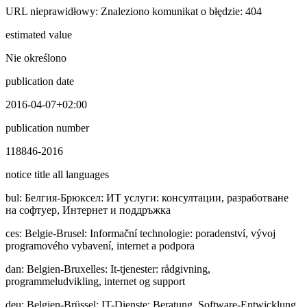
URL nieprawidłowy: Znaleziono komunikat o błędzie: 404
estimated value
Nie określono
publication date
2016-04-07+02:00
publication number
118846-2016
notice title all languages
bul
:
Бeлгия-Брюксел: ИТ услуги: консултации, разработване
на софтуер, Интернет и поддръжка
ces
:
Belgie-Brusel: Informační technologie: poradenství, vývoj
programového vybavení, internet a podpora
dan
:
Belgien-Bruxelles: It-tjenester: rådgivning,
programmeludvikling, internet og support
deu
:
Belgien-Brüssel: IT-Dienste: Beratung, Software-Entwicklung,