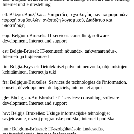
Internet und Hilfestellung
ell
:
Βέλγιο-Βρυξέλλες: Υπηρεσίες τεχνολογίας των πληροφοριών:
παροχή συμβουλών, ανάπτυξη λογισμικού, Διαδίκτυο και
υποστήριξη
eng
:
Belgium-Brussels: IT services: consulting, software
development, Internet and support
est
:
Belgia-Brüssel: IT-teenused: nõuande-, tarkvaraarendus-,
Interneti- ja tugiteenused
fin
:
Belgia-Bryssel: Tietotekniset palvelut: neuvonta, ohjelmistojen
kehittäminen, Internet ja tuki
fra
:
Belgique-Bruxelles: Services de technologies de l'information,
conseil, développement de logiciels, internet et appui
gle
:
Bheilg, an-An Bhruiséil: IT services: consulting, software
development, Internet and support
hrv
:
Belgija-Bruxelles: Usluge informacijske tehnologije:
savjetovanje, razvoj programske podrške, internet i podrška
hun
:
Belgium-Brüsszel: IT-szolgáltatások: tanácsadás,