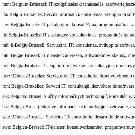
hun
:
Belgium-Brüsszel: IT-szolgáltatások: tanácsadás, szoftverfejleszt
ita
:
Belgio-Bruxelles: Servizi informatici: consulenza, sviluppo di soft
lav
:
Beļģija-Brisele: IT pakalpojumi konsultēšana, programmatūras izst
lit
:
Belgija-Briuselis: IT paslaugos: konsultavimas, programinės įrango
mlt
:
il-Belġju-Brussell: Servizzi ta' IT: konsulenza, żvilupp ta' softwer
nld
:
België-Brussel: IT-diensten: adviezen, softwareontwikkeling, int
pol
:
Belgia-Bruksela: Usługi informatyczne: konsultacyjne, opracow
por
:
Bélgica-Bruxelas: Serviços de TI: consultoria, desenvolvimento d
ron
:
Belgia-Bruxelles: Servicii IT: consultanţă, dezvoltare de software, 
slk
:
Belgicko-Brusel: Služby informačných technológií: konzultácie, v
slv
:
Belgija-Bruselj: Storitve informacijske tehnologije: svetovanje, 
spa
:
Bélgica-Bruselas: Servicios TI: consultoría, desarrollo de softwar
swe
:
Belgien-Bryssel: IT-tjänster: konsultverksamhet, programvaruutv