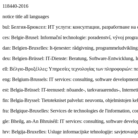
118440-2016
notice title all languages
bul
:
Бeлгия-Брюксел: ИТ услуги: консултации, разработване на
ces
:
Belgie-Brusel: Informační technologie: poradenství, vývoj progr
dan
:
Belgien-Bruxelles: It-tjenester: rådgivning, programmeludvikling,
deu
:
Belgien-Brüssel: IT-Dienste: Beratung, Software-Entwicklung, In
ell
:
Βέλγιο-Βρυξέλλες: Υπηρεσίες τεχνολογίας των πληροφοριών: πα
eng
:
Belgium-Brussels: IT services: consulting, software development,
est
:
Belgia-Brüssel: IT-teenused: nõuande-, tarkvaraarendus-, Interneti
fin
:
Belgia-Bryssel: Tietotekniset palvelut: neuvonta, ohjelmistojen keh
fra
:
Belgique-Bruxelles: Services de technologies de l'information, con
gle
:
Bheilg, an-An Bhruiséil: IT services: consulting, software develo
hrv
:
Belgija-Bruxelles: Usluge informacijske tehnologije: savjetovanje