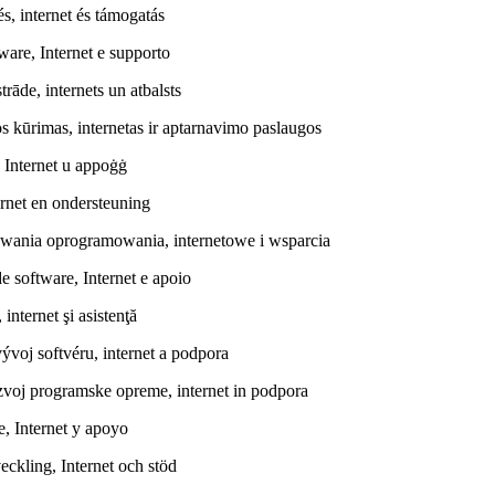
és, internet és támogatás
ware, Internet e supporto
rāde, internets un atbalsts
s kūrimas, internetas ir aptarnavimo paslaugos
, Internet u appoġġ
ernet en ondersteuning
ywania oprogramowania, internetowe i wsparcia
e software, Internet e apoio
internet şi asistenţă
ývoj softvéru, internet a podpora
razvoj programske opreme, internet in podpora
e, Internet y apoyo
eckling, Internet och stöd