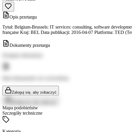
Opis przetargu
Tytuł: Belgium-Brussels: IT services: consulting, software developme
française Kraj: BEL Data publikacji: 2016-04-07 Platforma: TED (Te
Dokumenty przetargu
Dostępne dokumenty:
Brak dokumentów do wyświetlenia
Zaloguj się, aby zobaczyć
Zaloguj się, aby zobaczyć
Mapa podobieństw
Szczegóły techniczne
Kategoria