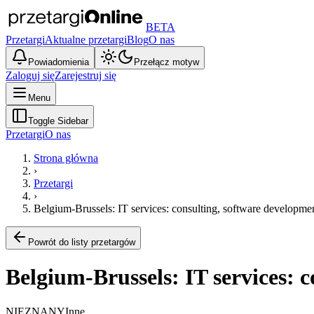
BETA
Przetargi
Aktualne przetargi
Blog
O nas
Powiadomienia
Przełącz motyw
Zaloguj się
Zarejestruj się
Menu
Toggle Sidebar
Przetargi
O nas
Strona główna
›
Przetargi
›
Belgium-Brussels: IT services: consulting, software developmen
Powrót do listy przetargów
Belgium-Brussels: IT services: 
NIEZNANY
Inne