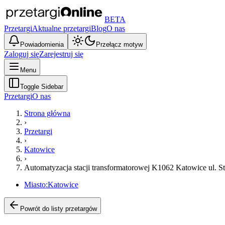
BETA
Przetargi
Aktualne przetargi
Blog
O nas
Powiadomienia
Przełącz motyw
Zaloguj się
Zarejestruj się
Menu
Toggle Sidebar
Przetargi
O nas
Strona główna
›
Przetargi
›
Katowice
›
Automatyzacja stacji transformatorowej K1062 Katowice ul. St
Miasto:
Katowice
Powrót do listy przetargów