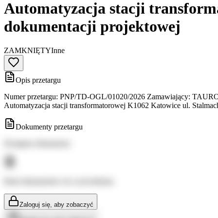
Automatyzacja stacji transform
dokumentacji projektowej
ZAMKNIĘTY
Inne
Opis przetargu
Numer przetargu: PNP/TD-OGL/01020/2026 Zamawiający: TAURON Dys
Automatyzacja stacji transformatorowej K1062 Katowice ul. Stalma
Dokumenty przetargu
Dostępne dokumenty:
Brak dokumentów do wyświetlenia
Zaloguj się, aby zobaczyć