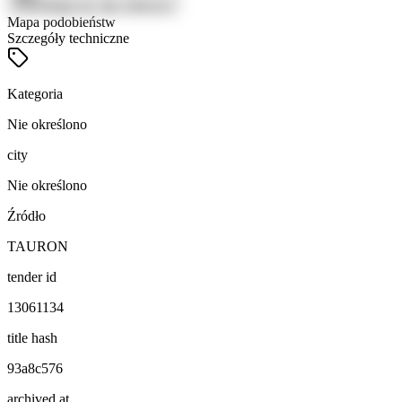
Zaloguj się, aby zobaczyć
Mapa podobieństw
Szczegóły techniczne
Kategoria
Nie określono
city
Nie określono
Źródło
TAURON
tender id
13061134
title hash
93a8c576
archived at