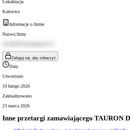
Lokalizacja
Katowice
Informacje o firmie
Nazwa firmy
TAURON Dystrybucja S.A.
Zaloguj się, aby zobaczyć
Daty
Utworzono
10 lutego 2026
Zaktualizowano
23 marca 2026
Inne przetargi zamawiającego
TAURON Dys