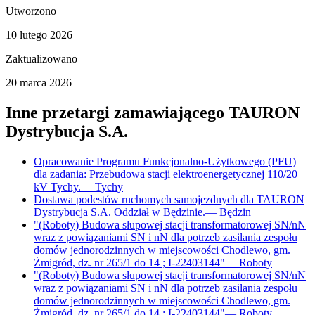
Utworzono
10 lutego 2026
Zaktualizowano
20 marca 2026
Inne przetargi zamawiającego
TAURON
Dystrybucja S.A.
Opracowanie Programu Funkcjonalno-Użytkowego (PFU)
dla zadania: Przebudowa stacji elektroenergetycznej 110/20
kV Tychy.
—
Tychy
Dostawa podestów ruchomych samojezdnych dla TAURON
Dystrybucja S.A. Oddział w Będzinie.
—
Będzin
"(Roboty) Budowa słupowej stacji transformatorowej SN/nN
wraz z powiązaniami SN i nN dla potrzeb zasilania zespołu
domów jednorodzinnych w miejscowości Chodlewo, gm.
Żmigród, dz. nr 265/1 do 14 ; I-22403144"
—
Roboty
"(Roboty) Budowa słupowej stacji transformatorowej SN/nN
wraz z powiązaniami SN i nN dla potrzeb zasilania zespołu
domów jednorodzinnych w miejscowości Chodlewo, gm.
Żmigród, dz. nr 265/1 do 14 ; I-22403144"
—
Roboty