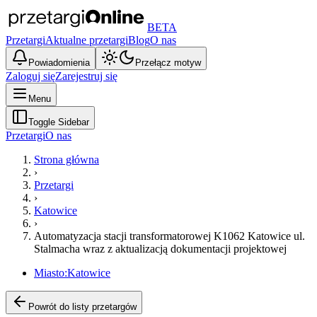
BETA
Przetargi
Aktualne przetargi
Blog
O nas
Powiadomienia
Przełącz motyw
Zaloguj się
Zarejestruj się
Menu
Toggle Sidebar
Przetargi
O nas
Strona główna
›
Przetargi
›
Katowice
›
Automatyzacja stacji transformatorowej K1062 Katowice ul.
Stalmacha wraz z aktualizacją dokumentacji projektowej
Miasto:
Katowice
Powrót do listy przetargów