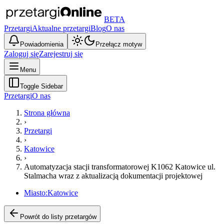
BETA
Przetargi
Aktualne przetargi
Blog
O nas
Powiadomienia
Przełącz motyw
Zaloguj się
Zarejestruj się
Menu
Toggle Sidebar
Przetargi
O nas
Strona główna
›
Przetargi
›
Katowice
›
Automatyzacja stacji transformatorowej K1062 Katowice ul.
Stalmacha wraz z aktualizacją dokumentacji projektowej
Miasto:
Katowice
Powrót do listy przetargów