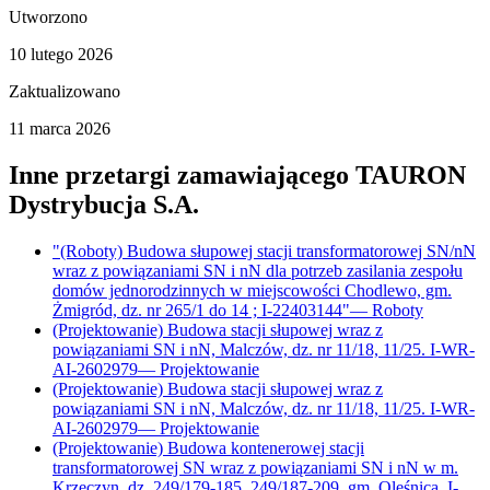
Utworzono
10 lutego 2026
Zaktualizowano
11 marca 2026
Inne przetargi zamawiającego
TAURON
Dystrybucja S.A.
"(Roboty) Budowa słupowej stacji transformatorowej SN/nN
wraz z powiązaniami SN i nN dla potrzeb zasilania zespołu
domów jednorodzinnych w miejscowości Chodlewo, gm.
Żmigród, dz. nr 265/1 do 14 ; I-22403144"
—
Roboty
(Projektowanie) Budowa stacji słupowej wraz z
powiązaniami SN i nN, Malczów, dz. nr 11/18, 11/25. I-WR-
AI-2602979
—
Projektowanie
(Projektowanie) Budowa stacji słupowej wraz z
powiązaniami SN i nN, Malczów, dz. nr 11/18, 11/25. I-WR-
AI-2602979
—
Projektowanie
(Projektowanie) Budowa kontenerowej stacji
transformatorowej SN wraz z powiązaniami SN i nN w m.
Krzeczyn, dz. 249/179-185, 249/187-209, gm. Oleśnica. I-