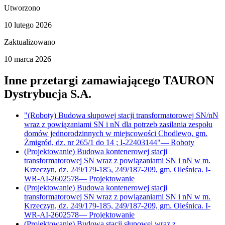
Utworzono
10 lutego 2026
Zaktualizowano
10 marca 2026
Inne przetargi zamawiającego
TAURON
Dystrybucja S.A.
"(Roboty) Budowa słupowej stacji transformatorowej SN/nN
wraz z powiązaniami SN i nN dla potrzeb zasilania zespołu
domów jednorodzinnych w miejscowości Chodlewo, gm.
Żmigród, dz. nr 265/1 do 14 ; I-22403144"
—
Roboty
(Projektowanie) Budowa kontenerowej stacji
transformatorowej SN wraz z powiązaniami SN i nN w m.
Krzeczyn, dz. 249/179-185, 249/187-209, gm. Oleśnica. I-
WR-AI-2602578
—
Projektowanie
(Projektowanie) Budowa kontenerowej stacji
transformatorowej SN wraz z powiązaniami SN i nN w m.
Krzeczyn, dz. 249/179-185, 249/187-209, gm. Oleśnica. I-
WR-AI-2602578
—
Projektowanie
(Projektowanie) Budowa stacji słupowej wraz z