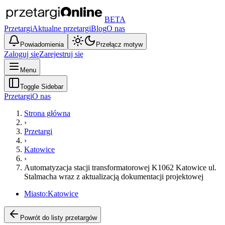
BETA
Przetargi
Aktualne przetargi
Blog
O nas
Powiadomienia
Przełącz motyw
Zaloguj się
Zarejestruj się
Menu
Toggle Sidebar
Przetargi
O nas
Strona główna
›
Przetargi
›
Katowice
›
Automatyzacja stacji transformatorowej K1062 Katowice ul.
Stalmacha wraz z aktualizacją dokumentacji projektowej
Miasto:
Katowice
Powrót do listy przetargów