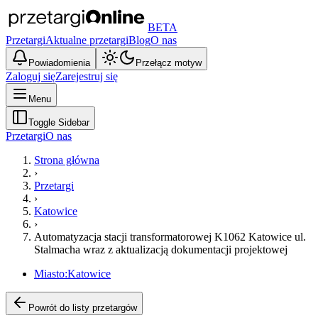
BETA
Przetargi
Aktualne przetargi
Blog
O nas
Powiadomienia
Przełącz motyw
Zaloguj się
Zarejestruj się
Menu
Toggle Sidebar
Przetargi
O nas
Strona główna
›
Przetargi
›
Katowice
›
Automatyzacja stacji transformatorowej K1062 Katowice ul.
Stalmacha wraz z aktualizacją dokumentacji projektowej
Miasto:
Katowice
Powrót do listy przetargów