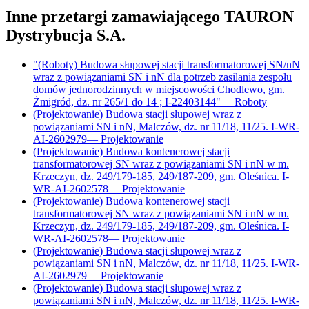
Inne przetargi zamawiającego
TAURON
Dystrybucja S.A.
"(Roboty) Budowa słupowej stacji transformatorowej SN/nN
wraz z powiązaniami SN i nN dla potrzeb zasilania zespołu
domów jednorodzinnych w miejscowości Chodlewo, gm.
Żmigród, dz. nr 265/1 do 14 ; I-22403144"
—
Roboty
(Projektowanie) Budowa stacji słupowej wraz z
powiązaniami SN i nN, Malczów, dz. nr 11/18, 11/25. I-WR-
AI-2602979
—
Projektowanie
(Projektowanie) Budowa kontenerowej stacji
transformatorowej SN wraz z powiązaniami SN i nN w m.
Krzeczyn, dz. 249/179-185, 249/187-209, gm. Oleśnica. I-
WR-AI-2602578
—
Projektowanie
(Projektowanie) Budowa kontenerowej stacji
transformatorowej SN wraz z powiązaniami SN i nN w m.
Krzeczyn, dz. 249/179-185, 249/187-209, gm. Oleśnica. I-
WR-AI-2602578
—
Projektowanie
(Projektowanie) Budowa stacji słupowej wraz z
powiązaniami SN i nN, Malczów, dz. nr 11/18, 11/25. I-WR-
AI-2602979
—
Projektowanie
(Projektowanie) Budowa stacji słupowej wraz z
powiązaniami SN i nN, Malczów, dz. nr 11/18, 11/25. I-WR-