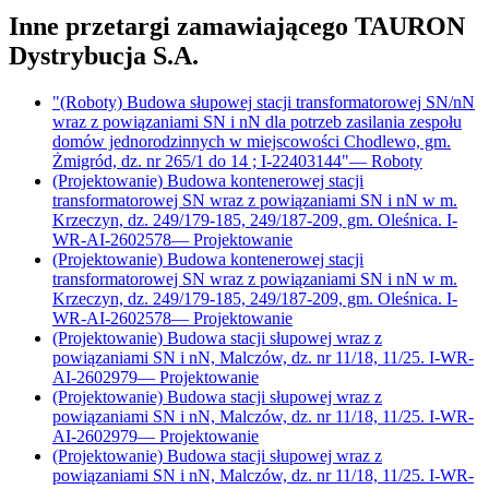
Inne przetargi zamawiającego
TAURON
Dystrybucja S.A.
"(Roboty) Budowa słupowej stacji transformatorowej SN/nN
wraz z powiązaniami SN i nN dla potrzeb zasilania zespołu
domów jednorodzinnych w miejscowości Chodlewo, gm.
Żmigród, dz. nr 265/1 do 14 ; I-22403144"
—
Roboty
(Projektowanie) Budowa kontenerowej stacji
transformatorowej SN wraz z powiązaniami SN i nN w m.
Krzeczyn, dz. 249/179-185, 249/187-209, gm. Oleśnica. I-
WR-AI-2602578
—
Projektowanie
(Projektowanie) Budowa kontenerowej stacji
transformatorowej SN wraz z powiązaniami SN i nN w m.
Krzeczyn, dz. 249/179-185, 249/187-209, gm. Oleśnica. I-
WR-AI-2602578
—
Projektowanie
(Projektowanie) Budowa stacji słupowej wraz z
powiązaniami SN i nN, Malczów, dz. nr 11/18, 11/25. I-WR-
AI-2602979
—
Projektowanie
(Projektowanie) Budowa stacji słupowej wraz z
powiązaniami SN i nN, Malczów, dz. nr 11/18, 11/25. I-WR-
AI-2602979
—
Projektowanie
(Projektowanie) Budowa stacji słupowej wraz z
powiązaniami SN i nN, Malczów, dz. nr 11/18, 11/25. I-WR-