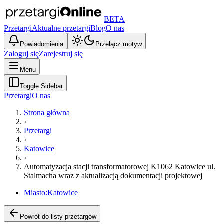
BETA
Przetargi
Aktualne przetargi
Blog
O nas
Powiadomienia
Przełącz motyw
Zaloguj się
Zarejestruj się
Menu
Toggle Sidebar
Przetargi
O nas
Strona główna
›
Przetargi
›
Katowice
›
Automatyzacja stacji transformatorowej K1062 Katowice ul.
Stalmacha wraz z aktualizacją dokumentacji projektowej
Miasto:
Katowice
Powrót do listy przetargów