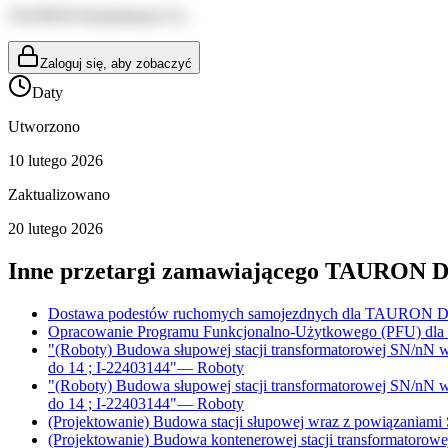
TAURON Dystrybucja S.A.
Zaloguj się, aby zobaczyć
Daty
Utworzono
10 lutego 2026
Zaktualizowano
20 lutego 2026
Inne przetargi zamawiającego
TAURON Dys
Dostawa podestów ruchomych samojezdnych dla TAURON Dys
Opracowanie Programu Funkcjonalno-Użytkowego (PFU) dla za
"(Roboty) Budowa słupowej stacji transformatorowej SN/nN w
do 14 ; I-22403144"
—
Roboty
"(Roboty) Budowa słupowej stacji transformatorowej SN/nN w
do 14 ; I-22403144"
—
Roboty
(Projektowanie) Budowa stacji słupowej wraz z powiązaniami
(Projektowanie) Budowa kontenerowej stacji transformatorow