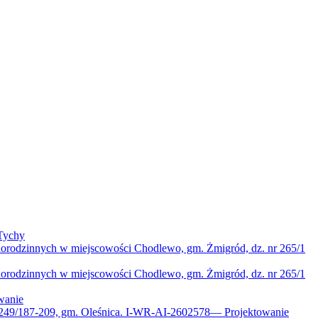
Tychy
norodzinnych w miejscowości Chodlewo, gm. Żmigród, dz. nr 265/1
norodzinnych w miejscowości Chodlewo, gm. Żmigród, dz. nr 265/1
wanie
 249/187-209, gm. Oleśnica. I-WR-AI-2602578
—
Projektowanie