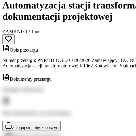
Automatyzacja stacji transform
dokumentacji projektowej
ZAMKNIĘTY
Inne
Opis przetargu
Numer przetargu: PNP/TD-OGL/01020/2026 Zamawiający: TAURON Dys
Automatyzacja stacji transformatorowej K1062 Katowice ul. Stalma
Dokumenty przetargu
Dostępne dokumenty:
Brak dokumentów do wyświetlenia
Zaloguj się, aby zobaczyć