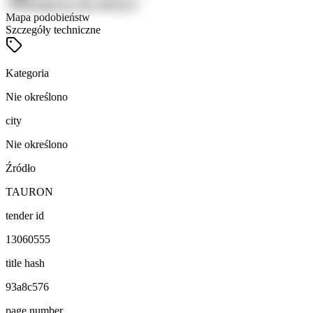
Zaloguj się, aby zobaczyć
Mapa podobieństw
Szczegóły techniczne
Kategoria
Nie określono
city
Nie określono
Źródło
TAURON
tender id
13060555
title hash
93a8c576
page number