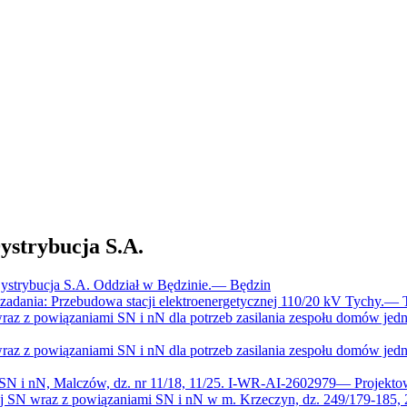
trybucja S.A.
trybucja S.A. Oddział w Będzinie.
—
Będzin
dania: Przebudowa stacji elektroenergetycznej 110/20 kV Tychy.
—
raz z powiązaniami SN i nN dla potrzeb zasilania zespołu domów jed
raz z powiązaniami SN i nN dla potrzeb zasilania zespołu domów jed
 SN i nN, Malczów, dz. nr 11/18, 11/25. I-WR-AI-2602979
—
Projekto
ej SN wraz z powiązaniami SN i nN w m. Krzeczyn, dz. 249/179-185,