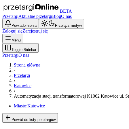
BETA
Przetargi
Aktualne przetargi
Blog
O nas
Powiadomienia
Przełącz motyw
Zaloguj się
Zarejestruj się
Menu
Toggle Sidebar
Przetargi
O nas
Strona główna
›
Przetargi
›
Katowice
›
Automatyzacja stacji transformatorowej K1062 Katowice ul. St
Miasto:
Katowice
Powrót do listy przetargów