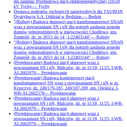
dla zadania: Przebudowa stacji elektroenergetycznej 110/20
kV Tychy.
—
Tychy
Dostawa podestów ruchomych samojezdnych dla TAURON
Dystrybucja S.A. Oddział w Będzinie.
—
Będzin
"(Roboty) Budowa słupowej stacji transformatorowej SN/nN
wraz z powiązaniami SN i nN dla potrzeb zasilania zespołu
domów jednorodzinnych w miejscowości Chodlewo, gm.
Żmigród, dz. nr 265/1 do 14 ; I-22403144"
—
Roboty
"(Roboty) Budowa słupowej stacji transformatorowej SN/nN
wraz z powiązaniami SN i nN dla potrzeb zasilania zespołu
domów jednorodzinnych w miejscowości Chodlewo, gm.
Żmigród, dz. nr 265/1 do 14 ; I-22403144"
—
Roboty
(Projektowanie) Budowa stacji słupowej wraz z
powiązaniami SN i nN, Malczów, dz. nr 11/18, 11/25. I-WR-
AI-2602979
—
Projektowanie
(Projektowanie) Budowa kontenerowej stacji
transformatorowej SN wraz z powiązaniami SN i nN w m.
Krzeczyn, dz. 249/179-185, 249/187-209, gm. Oleśnica. I-
WR-AI-2602578
—
Projektowanie
(Projektowanie) Budowa stacji słupowej wraz z
powiązaniami SN i nN, Malczów, dz. nr 11/18, 11/25. I-WR-
AI-2602979
—
Projektowanie
(Projektowanie) Budowa stacji słupowej wraz z
powiązaniami SN i nN, Malczów, dz. nr 11/18, 11/25. I-WR-
AI-2602979
—
Projektowanie