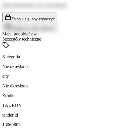
Brak dokumentów do wyświetlenia
Zaloguj się, aby zobaczyć
Zaloguj się, aby zobaczyć
Mapa podobieństw
Szczegóły techniczne
Kategoria
Nie określono
city
Nie określono
Źródło
TAURON
tender id
13060603