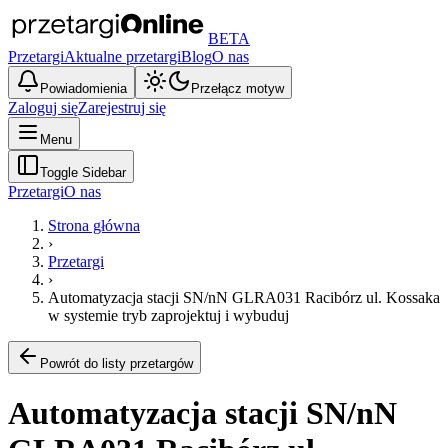
BETA
Przetargi
Aktualne przetargi
Blog
O nas
Powiadomienia
Przełącz motyw
Zaloguj się
Zarejestruj się
Menu
Toggle Sidebar
Przetargi
O nas
Strona główna
›
Przetargi
›
Automatyzacja stacji SN/nN GLRA031 Racibórz ul. Kossaka
w systemie tryb zaprojektuj i wybuduj
Powrót do listy przetargów
Automatyzacja stacji SN/nN