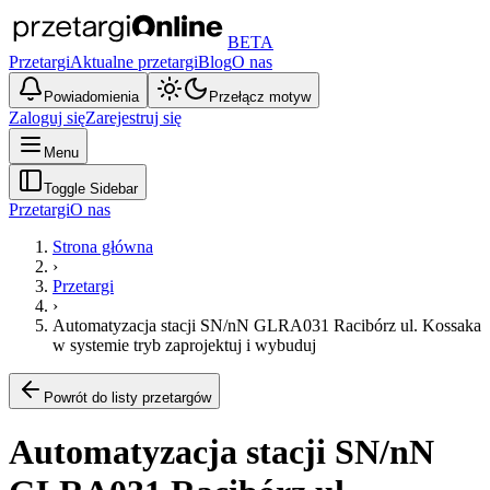
BETA
Przetargi
Aktualne przetargi
Blog
O nas
Powiadomienia
Przełącz motyw
Zaloguj się
Zarejestruj się
Menu
Toggle Sidebar
Przetargi
O nas
Strona główna
›
Przetargi
›
Automatyzacja stacji SN/nN GLRA031 Racibórz ul. Kossaka
w systemie tryb zaprojektuj i wybuduj
Powrót do listy przetargów
Automatyzacja stacji SN/nN