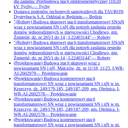
dla zadania: Przebudowa stacji elektroenergetycznej 110/20
kV Tychy.
—
Tychy
Dostawa podestów ruchomych samojezdnych dla TAURON
Dystrybucja S.A. Oddział w Będzinie.
—
Będzin
"(Roboty) Budowa słupowej stacji transformatorowej SN/nN
wraz z powiązaniami SN i nN dla potrzeb zasilania zespołu
domów jednorodzinnych w miejscowości Chodlewo, gm.
Żmigród, dz. nr 265/1 do 14 ; I-22403144"
—
Roboty
"(Roboty) Budowa słupowej stacji transformatorowej SN/nN
wraz z powiązaniami SN i nN dla potrzeb zasilania zespołu
domów jednorodzinnych w miejscowości Chodlewo, gm.
Żmigród, dz. nr 265/1 do 14 ; I-22403144"
—
Roboty
(Projektowanie) Budowa stacji słupowej wraz z
powiązaniami SN i nN, Malczów, dz. nr 11/18, 11/25. I-WR-
AI-2602979
—
Projektowanie
(Projektowanie) Budowa kontenerowej stacji
transformatorowej SN wraz z powiązaniami SN i nN w m.
Krzeczyn, dz. 249/179-185, 249/187-209, gm. Oleśnica. I-
WR-AI-2602578
—
Projektowanie
(Projektowanie) Budowa kontenerowej stacji
transformatorowej SN wraz z powiązaniami SN i nN w m.
Krzeczyn, dz. 249/179-185, 249/187-209, gm. Oleśnica. I-
WR-AI-2602578
—
Projektowanie
(Projektowanie) Budowa kontenerowej stacji
transformatorowej SN wraz z powiązaniami SN i nN w m.