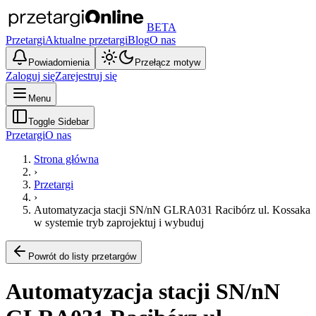
BETA
Przetargi
Aktualne przetargi
Blog
O nas
Powiadomienia
Przełącz motyw
Zaloguj się
Zarejestruj się
Menu
Toggle Sidebar
Przetargi
O nas
Strona główna
›
Przetargi
›
Automatyzacja stacji SN/nN GLRA031 Racibórz ul. Kossaka
w systemie tryb zaprojektuj i wybuduj
Powrót do listy przetargów
Automatyzacja stacji SN/nN