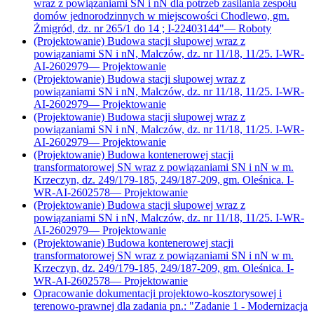
wraz z powiązaniami SN i nN dla potrzeb zasilania zespołu
domów jednorodzinnych w miejscowości Chodlewo, gm.
Żmigród, dz. nr 265/1 do 14 ; I-22403144"
—
Roboty
(Projektowanie) Budowa stacji słupowej wraz z
powiązaniami SN i nN, Malczów, dz. nr 11/18, 11/25. I-WR-
AI-2602979
—
Projektowanie
(Projektowanie) Budowa stacji słupowej wraz z
powiązaniami SN i nN, Malczów, dz. nr 11/18, 11/25. I-WR-
AI-2602979
—
Projektowanie
(Projektowanie) Budowa stacji słupowej wraz z
powiązaniami SN i nN, Malczów, dz. nr 11/18, 11/25. I-WR-
AI-2602979
—
Projektowanie
(Projektowanie) Budowa kontenerowej stacji
transformatorowej SN wraz z powiązaniami SN i nN w m.
Krzeczyn, dz. 249/179-185, 249/187-209, gm. Oleśnica. I-
WR-AI-2602578
—
Projektowanie
(Projektowanie) Budowa stacji słupowej wraz z
powiązaniami SN i nN, Malczów, dz. nr 11/18, 11/25. I-WR-
AI-2602979
—
Projektowanie
(Projektowanie) Budowa kontenerowej stacji
transformatorowej SN wraz z powiązaniami SN i nN w m.
Krzeczyn, dz. 249/179-185, 249/187-209, gm. Oleśnica. I-
WR-AI-2602578
—
Projektowanie
Opracowanie dokumentacji projektowo-kosztorysowej i
terenowo-prawnej dla zadania pn.: "Zadanie 1 - Modernizacja