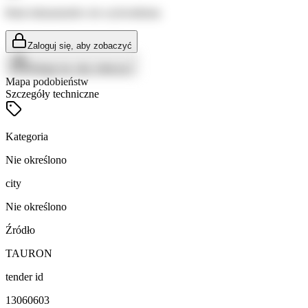
Brak dokumentów do wyświetlenia
Zaloguj się, aby zobaczyć
Zaloguj się, aby zobaczyć
Mapa podobieństw
Szczegóły techniczne
Kategoria
Nie określono
city
Nie określono
Źródło
TAURON
tender id
13060603