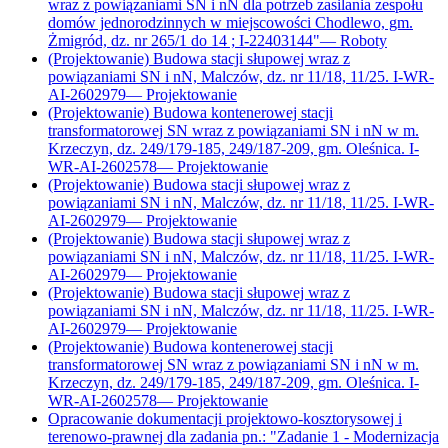
wraz z powiązaniami SN i nN dla potrzeb zasilania zespołu
domów jednorodzinnych w miejscowości Chodlewo, gm.
Żmigród, dz. nr 265/1 do 14 ; I-22403144"
—
Roboty
(Projektowanie) Budowa stacji słupowej wraz z
powiązaniami SN i nN, Malczów, dz. nr 11/18, 11/25. I-WR-
AI-2602979
—
Projektowanie
(Projektowanie) Budowa kontenerowej stacji
transformatorowej SN wraz z powiązaniami SN i nN w m.
Krzeczyn, dz. 249/179-185, 249/187-209, gm. Oleśnica. I-
WR-AI-2602578
—
Projektowanie
(Projektowanie) Budowa stacji słupowej wraz z
powiązaniami SN i nN, Malczów, dz. nr 11/18, 11/25. I-WR-
AI-2602979
—
Projektowanie
(Projektowanie) Budowa stacji słupowej wraz z
powiązaniami SN i nN, Malczów, dz. nr 11/18, 11/25. I-WR-
AI-2602979
—
Projektowanie
(Projektowanie) Budowa stacji słupowej wraz z
powiązaniami SN i nN, Malczów, dz. nr 11/18, 11/25. I-WR-
AI-2602979
—
Projektowanie
(Projektowanie) Budowa kontenerowej stacji
transformatorowej SN wraz z powiązaniami SN i nN w m.
Krzeczyn, dz. 249/179-185, 249/187-209, gm. Oleśnica. I-
WR-AI-2602578
—
Projektowanie
Opracowanie dokumentacji projektowo-kosztorysowej i
terenowo-prawnej dla zadania pn.: "Zadanie 1 - Modernizacja