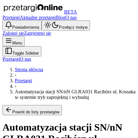
BETA
Przetargi
Aktualne przetargi
Blog
O nas
Powiadomienia
Przełącz motyw
Zaloguj się
Zarejestruj się
Menu
Toggle Sidebar
Przetargi
O nas
Strona główna
›
Przetargi
›
Automatyzacja stacji SN/nN GLRA031 Racibórz ul. Kossaka
w systemie tryb zaprojektuj i wybuduj
Powrót do listy przetargów
Automatyzacja stacji SN/nN