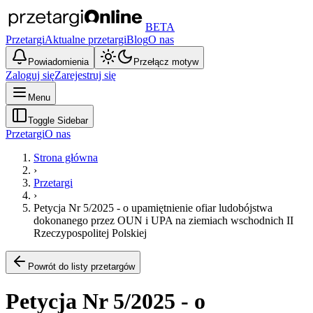
BETA
Przetargi
Aktualne przetargi
Blog
O nas
Powiadomienia
Przełącz motyw
Zaloguj się
Zarejestruj się
Menu
Toggle Sidebar
Przetargi
O nas
Strona główna
›
Przetargi
›
Petycja Nr 5/2025 - o upamiętnienie ofiar ludobójstwa
dokonanego przez OUN i UPA na ziemiach wschodnich II
Rzeczypospolitej Polskiej
Powrót do listy przetargów
Petycja Nr 5/2025 - o