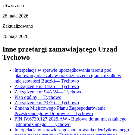
Utworzono
26 maja 2026
Zaktualizowano
26 maja 2026
Inne przetargi zamawiającego
Urząd
Tychowo
Interpelacja w sprawie uporządkowania terenu pod
planowany plac zabaw oraz oznaczenia granic działki w
miejscowości Buczki
—
Tychowo
Zarządzenie nr 14/26
—
Tychowo
Zarządzenie nr 94A/24
—
Tychowo
Plan ogólny
—
Tychowo
Zarządzenie nr 21/26
—
Tychowo
Zmiana Miejscowego Planu Zagospodarowania
Przestrzennego w Dobrowie
—
Tychowo
PIN.IV.6730.127.2025.AW - Budowa domu mieszkalnego
jednorodzinnego
—
Tychowo
Interpelacja w sprawie zagospodarowania nieużytkowanego