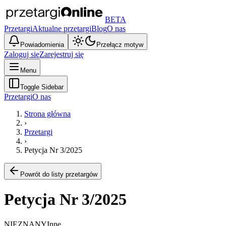
BETA
Przetargi
Aktualne przetargi
Blog
O nas
Powiadomienia
Przełącz motyw
Zaloguj się
Zarejestruj się
Menu
Toggle Sidebar
Przetargi
O nas
Strona główna
›
Przetargi
›
Petycja Nr 3/2025
Powrót do listy przetargów
Petycja Nr 3/2025
NIEZNANY
Inne