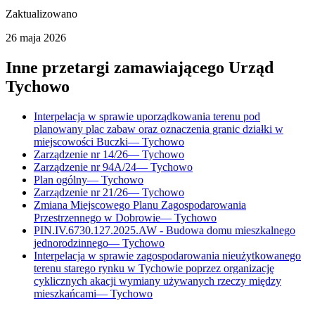
Zaktualizowano
26 maja 2026
Inne przetargi zamawiającego
Urząd
Tychowo
Interpelacja w sprawie uporządkowania terenu pod
planowany plac zabaw oraz oznaczenia granic działki w
miejscowości Buczki
—
Tychowo
Zarządzenie nr 14/26
—
Tychowo
Zarządzenie nr 94A/24
—
Tychowo
Plan ogólny
—
Tychowo
Zarządzenie nr 21/26
—
Tychowo
Zmiana Miejscowego Planu Zagospodarowania
Przestrzennego w Dobrowie
—
Tychowo
PIN.IV.6730.127.2025.AW - Budowa domu mieszkalnego
jednorodzinnego
—
Tychowo
Interpelacja w sprawie zagospodarowania nieużytkowanego
terenu starego rynku w Tychowie poprzez organizację
cyklicznych akacji wymiany używanych rzeczy między
mieszkańcami
—
Tychowo