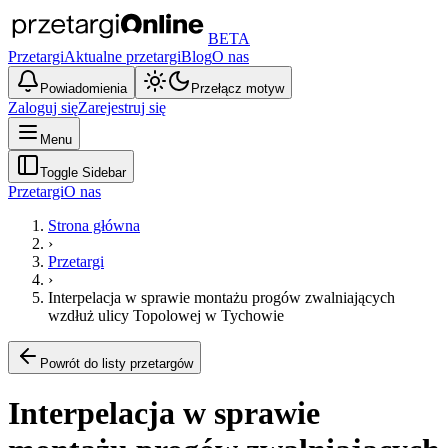
BETA
Przetargi
Aktualne przetargi
Blog
O nas
Powiadomienia
Przełącz motyw
Zaloguj się
Zarejestruj się
Menu
Toggle Sidebar
Przetargi
O nas
Strona główna
›
Przetargi
›
Interpelacja w sprawie montażu progów zwalniających
wzdłuż ulicy Topolowej w Tychowie
Powrót do listy przetargów
Interpelacja w sprawie