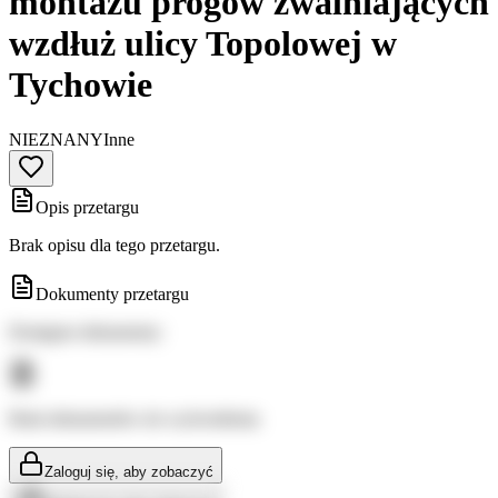
montażu progów zwalniających
wzdłuż ulicy Topolowej w
Tychowie
NIEZNANY
Inne
Opis przetargu
Brak opisu dla tego przetargu.
Dokumenty przetargu
Dostępne dokumenty:
Brak dokumentów do wyświetlenia
Zaloguj się, aby zobaczyć