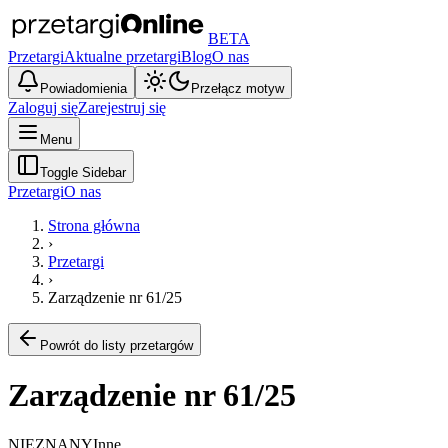
BETA
Przetargi
Aktualne przetargi
Blog
O nas
Powiadomienia
Przełącz motyw
Zaloguj się
Zarejestruj się
Menu
Toggle Sidebar
Przetargi
O nas
Strona główna
›
Przetargi
›
Zarządzenie nr 61/25
Powrót do listy przetargów
Zarządzenie nr 61/25
NIEZNANY
Inne