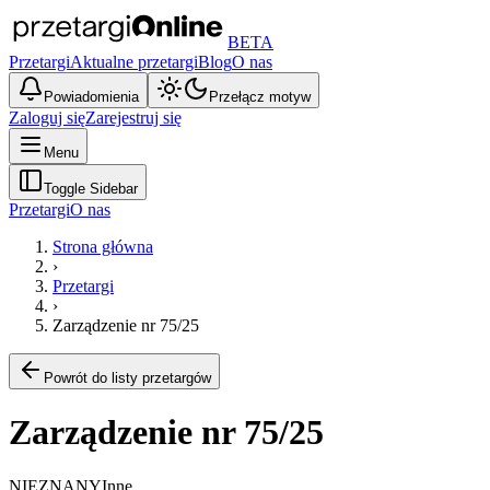
BETA
Przetargi
Aktualne przetargi
Blog
O nas
Powiadomienia
Przełącz motyw
Zaloguj się
Zarejestruj się
Menu
Toggle Sidebar
Przetargi
O nas
Strona główna
›
Przetargi
›
Zarządzenie nr 75/25
Powrót do listy przetargów
Zarządzenie nr 75/25
NIEZNANY
Inne