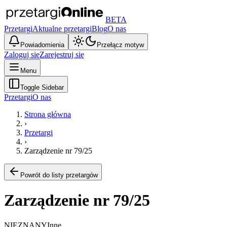
BETA
Przetargi
Aktualne przetargi
Blog
O nas
Powiadomienia
Przełącz motyw
Zaloguj się
Zarejestruj się
Menu
Toggle Sidebar
Przetargi
O nas
Strona główna
›
Przetargi
›
Zarządzenie nr 79/25
Powrót do listy przetargów
Zarządzenie nr 79/25
NIEZNANY
Inne