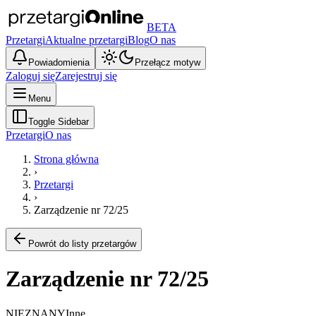
BETA
Przetargi
Aktualne przetargi
Blog
O nas
Powiadomienia
Przełącz motyw
Zaloguj się
Zarejestruj się
Menu
Toggle Sidebar
Przetargi
O nas
Strona główna
›
Przetargi
›
Zarządzenie nr 72/25
Powrót do listy przetargów
Zarządzenie nr 72/25
NIEZNANY
Inne