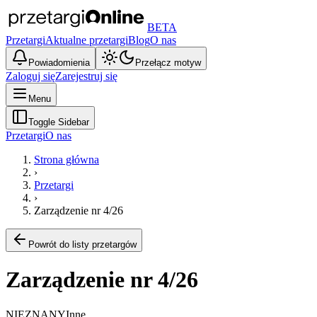
BETA
Przetargi
Aktualne przetargi
Blog
O nas
Powiadomienia
Przełącz motyw
Zaloguj się
Zarejestruj się
Menu
Toggle Sidebar
Przetargi
O nas
Strona główna
›
Przetargi
›
Zarządzenie nr 4/26
Powrót do listy przetargów
Zarządzenie nr 4/26
NIEZNANY
Inne