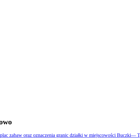
howo
plac zabaw oraz oznaczenia granic działki w miejscowości Buczki
—
T