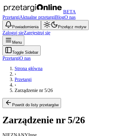
BETA
Przetargi
Aktualne przetargi
Blog
O nas
Powiadomienia
Przełącz motyw
Zaloguj się
Zarejestruj się
Menu
Toggle Sidebar
Przetargi
O nas
Strona główna
›
Przetargi
›
Zarządzenie nr 5/26
Powrót do listy przetargów
Zarządzenie nr 5/26
NIEZNANY
Inne