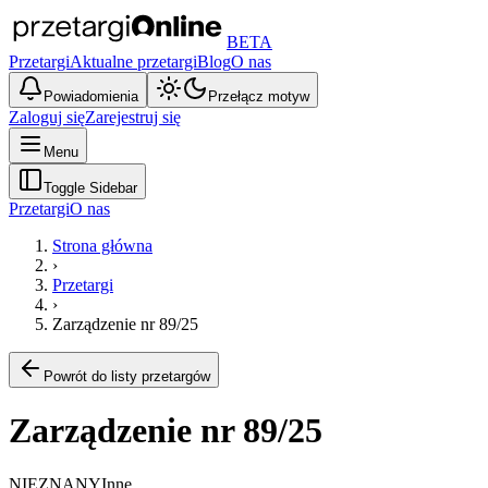
BETA
Przetargi
Aktualne przetargi
Blog
O nas
Powiadomienia
Przełącz motyw
Zaloguj się
Zarejestruj się
Menu
Toggle Sidebar
Przetargi
O nas
Strona główna
›
Przetargi
›
Zarządzenie nr 89/25
Powrót do listy przetargów
Zarządzenie nr 89/25
NIEZNANY
Inne